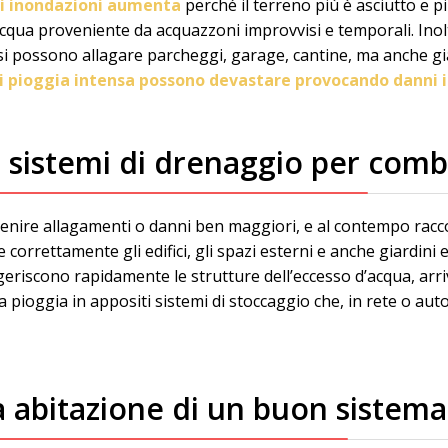
 di inondazioni aumenta
perché il terreno più è asciutto e 
’acqua proveniente da acquazzoni improvvisi e temporali. Inolt
i possono allagare parcheggi, garage, cantine, ma anche giar
i pioggia intensa possono devastare provocando danni i
 sistemi di drenaggio per comba
evenire allagamenti o danni ben maggiori, e al contempo racco
 correttamente gli edifici, gli spazi esterni e anche giardini e
ggeriscono rapidamente le strutture dell’eccesso d’acqua, ar
 la pioggia in appositi sistemi di stoccaggio che, in rete o 
 abitazione di un buon sistema