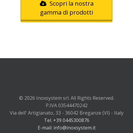
Scopri la nostra
gamma di prodotti
© 2026 Inoxsystem srl. All Rights Reserved.
P.IVA 03544470242
Via dell' Artigianato, 33 - 36042 Breganze (VI) - Italy
Tel. +39 0445300876
E-mail: info@inoxsystem.it