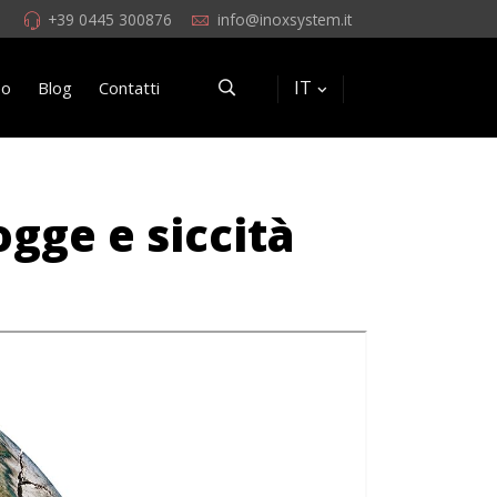
+39 0445 300876
info@inoxsystem.it
IT
eo
Blog
Contatti
ogge e siccità