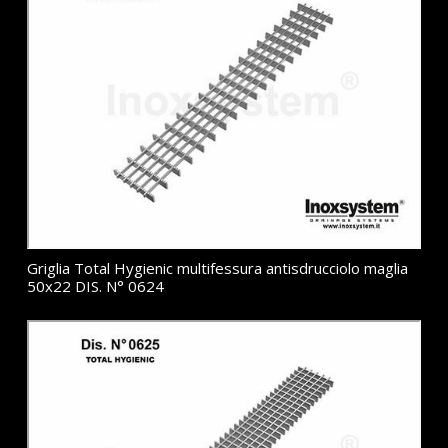
Griglia Total Hygienic multifessura antisdrucciolo maglia
50x22 DIS. N° 0624