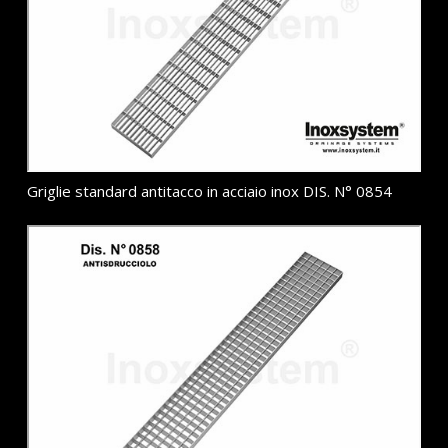
Griglie standard antitacco in acciaio inox DIS. N° 0854