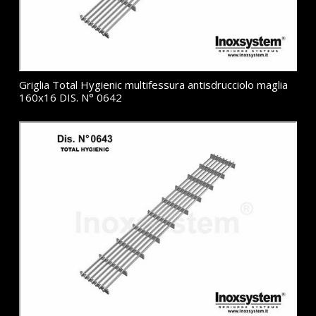
Griglia Total Hygienic multifessura antisdrucciolo maglia
160x16 DIS. N° 0642