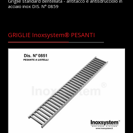
Griglie standard dentellata - antitacco e antisdrucciolo in
acciaio inox DIS. N° 0859
GRIGLIE Inoxsystem® PESANTI