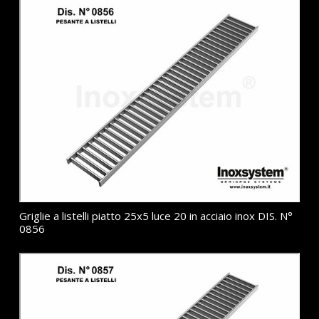
Griglie a listelli piatto 25x5 luce 20 in acciaio inox DIS. N°
0856