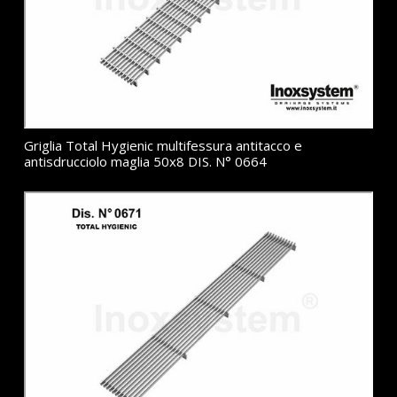
Griglia Total Hygienic multifessura antitacco e
antisdrucciolo maglia 50x8 DIS. N° 0664