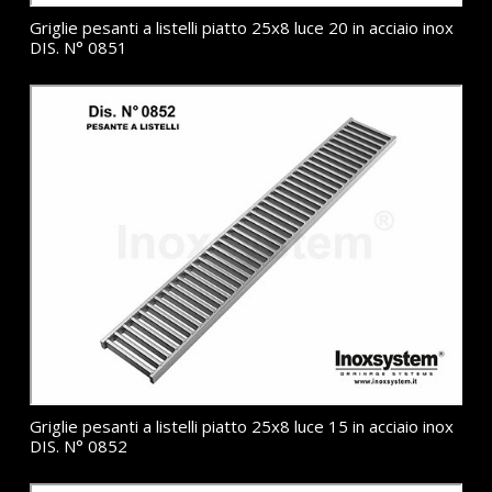
Griglie pesanti a listelli piatto 25x8 luce 20 in acciaio inox
DIS. N° 0851
Griglie pesanti a listelli piatto 25x8 luce 15 in acciaio inox
DIS. N° 0852