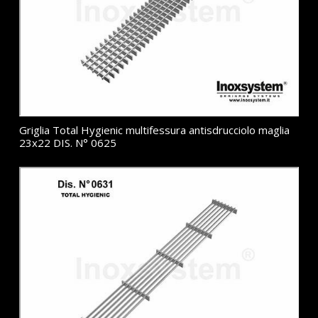
Griglia Total Hygienic multifessura antisdrucciolo maglia
23x22 DIS. N° 0625