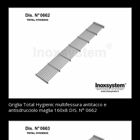
Griglia Total Hygienic multifessura antitacco e
antisdrucciolo maglia 160x8 DIS. N° 0662