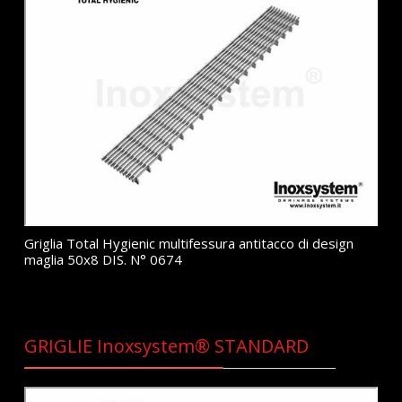
Griglia Total Hygienic multifessura antitacco di design
maglia 50x8 DIS. N° 0674
GRIGLIE Inoxsystem® STANDARD