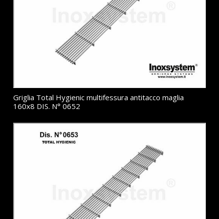
Griglia Total Hygienic multifessura antitacco maglia
160x8 DIS. N° 0652