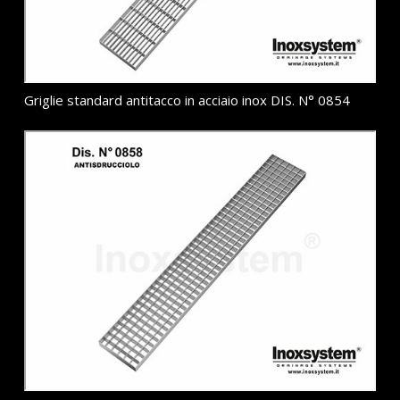
Griglie standard antitacco in acciaio inox DIS. N° 0854