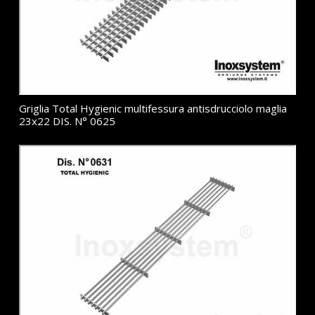
Griglia Total Hygienic multifessura antisdrucciolo maglia
23x22 DIS. N° 0625