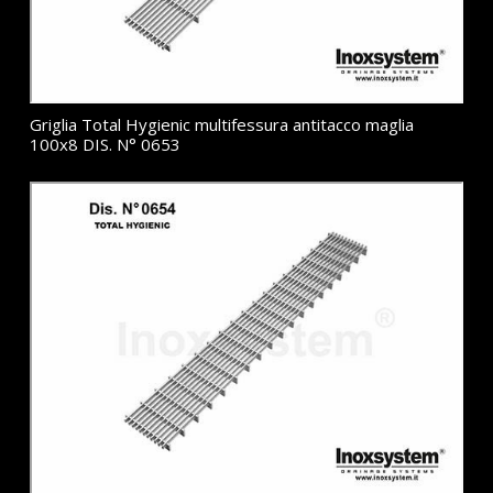
Griglia Total Hygienic multifessura antitacco maglia
100x8 DIS. N° 0653