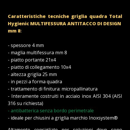
Caratteristiche tecniche griglia quadra Total
Hygienic MULTIFESSURA
ANTITACCO
DI
DESIGN
mm 8
:
- spessore 4 mm
- maglia multifessura mm 8
- piatto portante 21x4
- piatto di collegamento 10x4
- altezza griglia 25 mm
- in pezzi a forma quadra
- trattamento di finitura: micropallinatura
- Interamente costruiti in acciaio inox AISI 304 (AISI
316 su richiesta)
- antibatterica senza bordo perimetrale
- ideale per chiusini a griglia marchio Inoxsystem®
Altamente consigliate per soluzioni dove sono