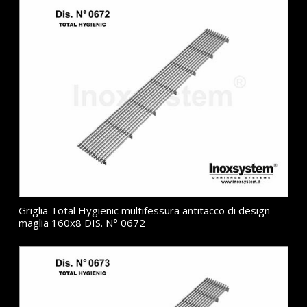
Griglia Total Hygienic multifessura antitacco di design
maglia 160x8 DIS. N° 0672