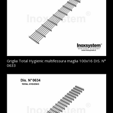
Griglia Total Hygienic multifessura maglia 100x16 DIS. N°
0633