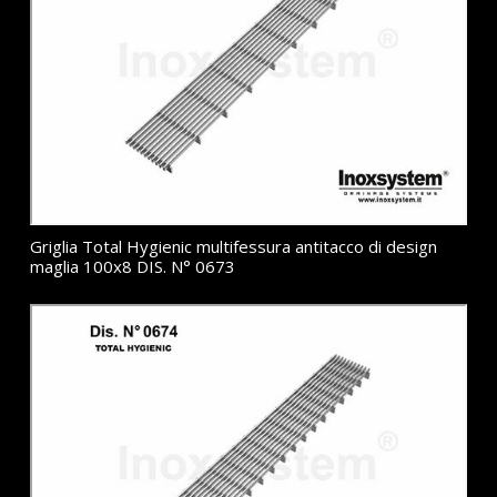
Griglia Total Hygienic multifessura antitacco di design
maglia 100x8 DIS. N° 0673