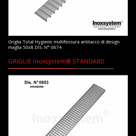
Griglia Total Hygienic multifessura antitacco di design
maglia 50x8 DIS. N° 0674
GRIGLIE Inoxsystem® STANDARD