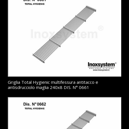
Griglia Total Hygienic multifessura antitacco e
antisdrucciolo maglia 240x8 DIS. N° 0661