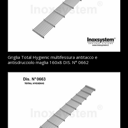
Griglia Total Hygienic multifessura antitacco e
antisdrucciolo maglia 160x8 DIS. N° 0662