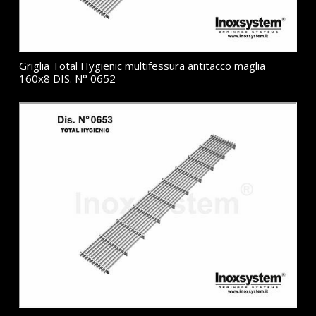
Griglia Total Hygienic multifessura antitacco maglia
160x8 DIS. N° 0652