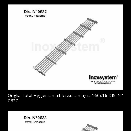
Griglia Total Hygienic multifessura maglia 160x16 DIS. N°
0632