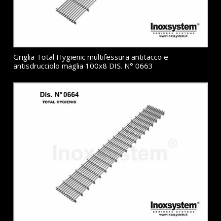
Griglia Total Hygienic multifessura antitacco e
antisdrucciolo maglia 100x8 DIS. N° 0663