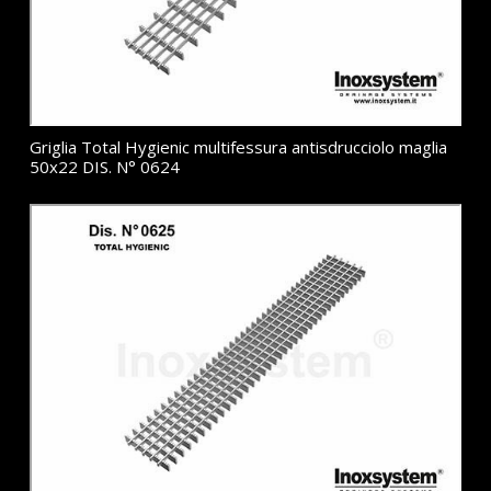
Griglia Total Hygienic multifessura antisdrucciolo maglia
50x22 DIS. N° 0624