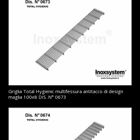
Griglia Total Hygienic multifessura antitacco di design
maglia 100x8 DIS. N° 0673