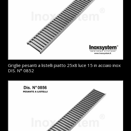
Griglie pesanti a listelli piatto 25x8 luce 15 in acciaio inox
DIS. N° 0852