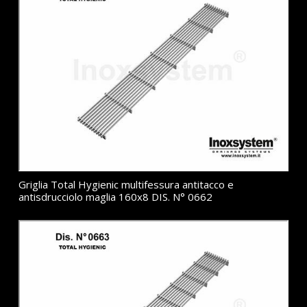
Griglia Total Hygienic multifessura antitacco e
antisdrucciolo maglia 160x8 DIS. N° 0662