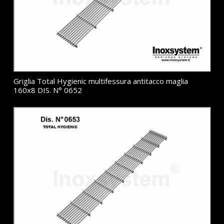
Griglia Total Hygienic multifessura antitacco maglia
160x8 DIS. N° 0652