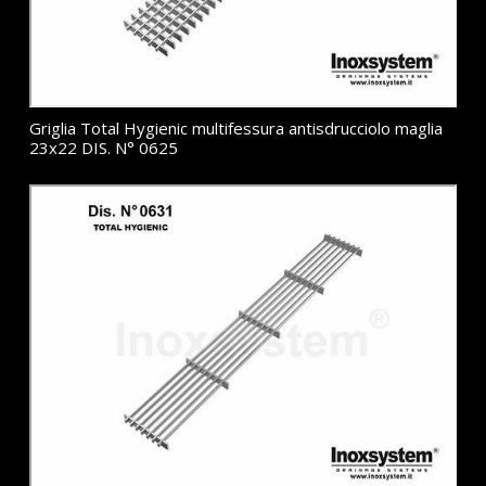
Griglia Total Hygienic multifessura antisdrucciolo maglia
23x22 DIS. N° 0625