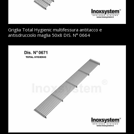
Griglia Total Hygienic multifessura antitacco e
antisdrucciolo maglia 50x8 DIS. N° 0664