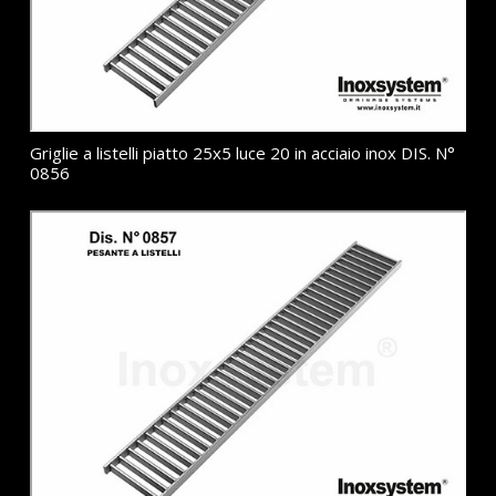
Griglie a listelli piatto 25x5 luce 20 in acciaio inox DIS. N°
0856