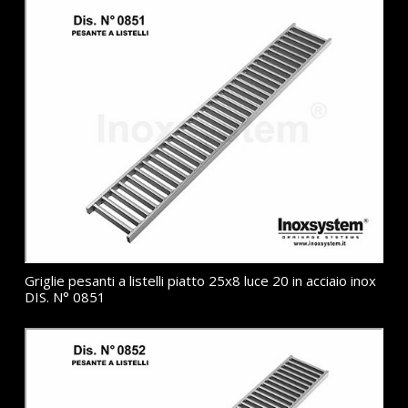
Griglie pesanti a listelli piatto 25x8 luce 20 in acciaio inox
DIS. N° 0851