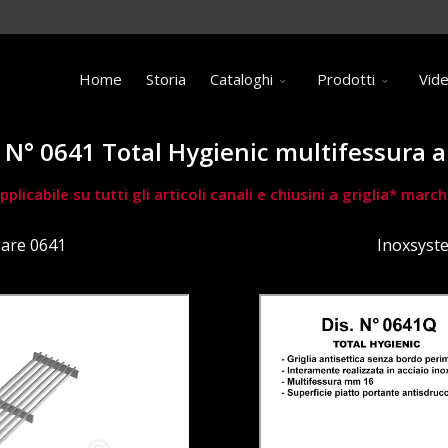
Home
Storia
Cataloghi
Prodotti
Vid
s. N° 0641 Total Hygienic multifessura 
pplicabile su tutti gli articoli canali e chiusini a griglia* ma
eare 0641
Inoxsyst