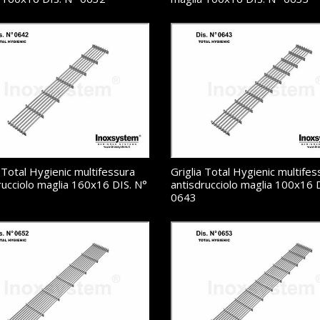
a Total Hygienic multifessura
Griglia Total Hygienic multifes
rucciolo maglia 160x16 DIS. N°
antisdrucciolo maglia 100x16 
0643