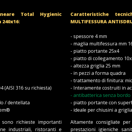
lineare Total Hygienic
Caratteristiche tecn
a 240x16
:
MULTIFESSURA
ANTISDR
- spessore 4 mm
- maglia multifessura mm 1
- piatto portante 25x4
- piatto di collegamento 10
- altezza griglia 25 mm
- in pezzi a forma quadra
- trattamento di finitura: m
04 (AISI 316 su richiesta)
- Interamente costruiti in ac
- antibatterica senza bordo
lo / dentellata
- piatto portante con superfi
stem®
- ideale per chiusini a grig
 sono richieste importanti
Altamente consigliate per
ne industriali, ristoranti e
prestazioni igieniche sanit