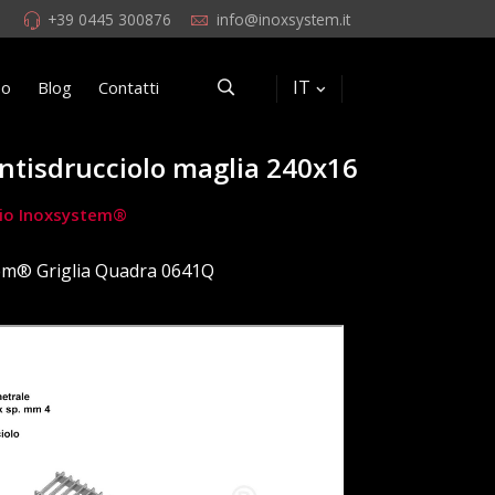
+39 0445 300876
info@inoxsystem.it
IT
eo
Blog
Contatti
antisdrucciolo maglia 240x16
rchio Inoxsystem®
em® Griglia Quadra 0641Q