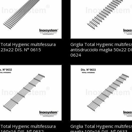
a Total Hygienic multifessura
Griglia Total Hygienic multifes
 23x22 DIS. N° 0615
antisdrucciolo maglia 50x22 DI
0624
a Total Hygienic multifessura
Griglia Total Hygienic multifes
 160x16 DIS. N° 0632
maglia 100x16 DIS. N° 0633