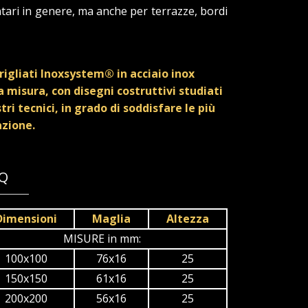
ntari in genere, ma anche per terrazze, bordi
rigliati Inoxsystem® in acciaio inox
 misura, con disegni costruttivi studiati
tri tecnici, in grado di soddisfare le più
azione.
1Q
Dimensioni
Maglia
Altezza
MISURE in mm:
100x100
76x16
25
150x150
61x16
25
200x200
56x16
25