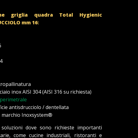
iche griglia quadra Total Hygienic
UCCIOLO
mm 16
:
6
x4
icropallinatura
ciaio inox AISI 304 (AISI 316 su richiesta)
 perimetrale
cie antisdrucciolo / dentellata
lia marchio Inoxsystem®
 soluzioni dove sono richieste importanti
arie, come cucine industriali, ristoranti e