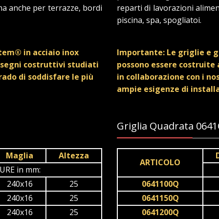
 ma anche per terrazze, bordi
reparti di lavorazioni alime
piscina, spa, spogliatoi.
stem® in acciaio inox
Importante: Le griglie e g
segni costruttivi studiati
possono essere costruite a
grado di soddisfare le più
in collaborazione con i nos
ampie esigenze di install
Griglia Quadrata 064
Maglia
Altezza
ARTICOLO
URE in mm:
240x16
25
0641100Q
240x16
25
0641150Q
240x16
25
0641200Q