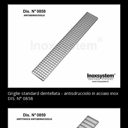
Griglie standard dentellata - antisdrucciolo in acciaio inox
DIS. N° 0858