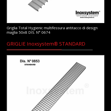
Griglia Total Hygienic multifessura antitacco di design
maglia 50x8 DIS. N° 0674
GRIGLIE Inoxsystem® STANDARD