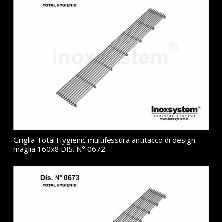
Griglia Total Hygienic multifessura antitacco di design
maglia 160x8 DIS. N° 0672