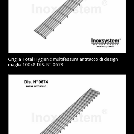
Griglia Total Hygienic multifessura antitacco di design
maglia 100x8 DIS. N° 0673