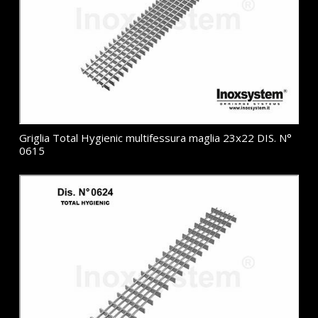
Griglia Total Hygienic multifessura maglia 23x22 DIS. N°
0615