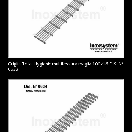
Griglia Total Hygienic multifessura maglia 100x16 DIS. N°
0633