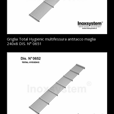
Griglia Total Hygienic multifessura antitacco maglia
240x8 DIS. N° 0651