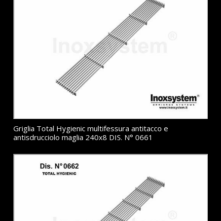
Griglia Total Hygienic multifessura antitacco e
antisdrucciolo maglia 240x8 DIS. N° 0661