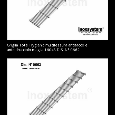
Griglia Total Hygienic multifessura antitacco e
antisdrucciolo maglia 160x8 DIS. N° 0662