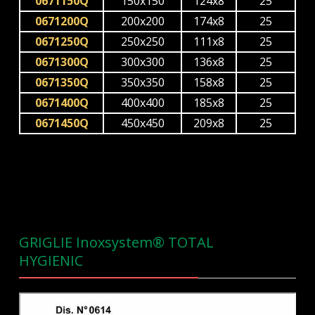
0671150Q
150x150
124x8
25
0671200Q
200x200
174x8
25
0671250Q
250x250
111x8
25
0671300Q
300x300
136x8
25
0671350Q
350x350
158x8
25
0671400Q
400x400
185x8
25
0671450Q
450x450
209x8
25
GRIGLIE Inoxsystem® TOTAL
HYGIENIC