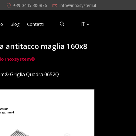
+39 0445 300876
info@inoxsystem.it
IT
eo
Blog
Contatti
ra antitacco maglia 160x8
rchio Inoxsystem®
em® Griglia Quadra 0652Q