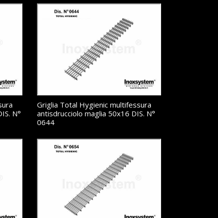
sura
Griglia Total Hygienic multifessura
DIS. N°
antisdrucciolo maglia 50x16 DIS. N°
0644