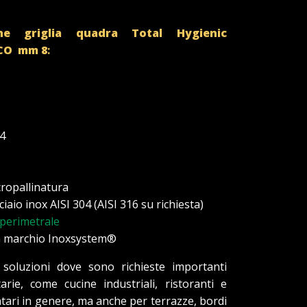
iche griglia quadra Total Hygienic
CO
mm 8
:
x4
icropallinatura
ciaio inox AISI 304 (AISI 316 su richiesta)
 perimetrale
lia marchio Inoxsystem®
 soluzioni dove sono richieste importanti
arie, come cucine industriali, ristoranti e
ntari in genere, ma anche per terrazze, bordi