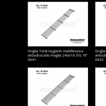
Griglia Total Hygienic multifessura
Grigli
antisdrucciolo maglia 240x16 DIS. N°
antisd
0641
0642