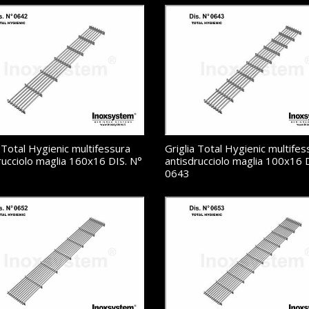
a Total Hygienic multifessura
Griglia Total Hygienic multifes
rucciolo maglia 160x16 DIS. N°
antisdrucciolo maglia 100x16 
0643