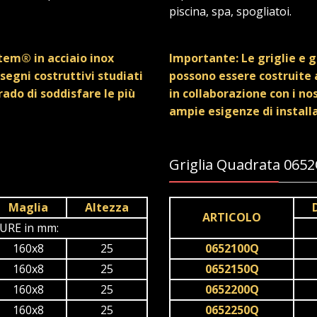
piscina, spa, spogliatoi.
stem® in acciaio inox
Importante: Le griglie e g
segni costruttivi studiati
possono essere costruite a
grado di soddisfare le più
in collaborazione con i nos
ampie esigenze di install
Griglia Quadrata 065
Maglia
Altezza
ARTICOLO
URE in mm:
160x8
25
0652100Q
160x8
25
0652150Q
160x8
25
0652200Q
160x8
25
0652250Q