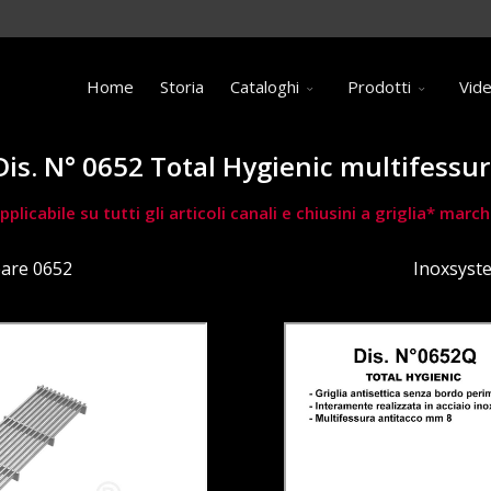
Home
Storia
Cataloghi
Prodotti
Vid
 Dis. N° 0652 Total Hygienic multifessu
pplicabile su tutti gli articoli canali e chiusini a griglia* ma
eare 0652
Inoxsyst