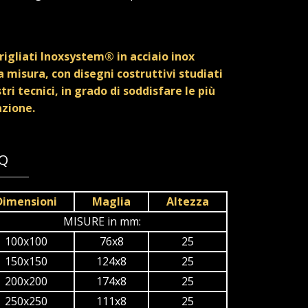
rigliati Inoxsystem® in acciaio inox
 misura, con disegni costruttivi studiati
tri tecnici, in grado di soddisfare le più
azione.
2Q
Dimensioni
Maglia
Altezza
MISURE in mm:
100x100
76x8
25
150x150
124x8
25
200x200
174x8
25
250x250
111x8
25