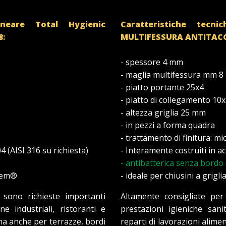
lineare Total Hygienic
Caratteristiche tecn
8
:
MULTIFESSURA
ANTITAC
- spessore 4 mm
- maglia multifessura mm 8
- piatto portante 25x4
- piatto di collegamento 10
- altezza griglia 25 mm
- in pezzi a forma quadra
- trattamento di finitura: m
04 (AISI 316 su richiesta)
- Interamente costruiti in ac
- antibatterica senza bordo
stem®
- ideale per chiusini a grig
 sono richieste importanti
Altamente consigliate per
ne industriali, ristoranti e
prestazioni igieniche sanit
 ma anche per terrazze, bordi
reparti di lavorazioni alime