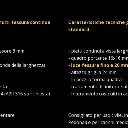
multi-fessura continua
Caratteristiche tecniche 
standard :
pessore 8 mm
- piatti continui a vista l
- quadro portante 16x16 m
conda della larghezza)
-
luce fessura fino a 20 m
- altezza griglia 24 mm
- in pezzi a forma quadra
ista
- trattamento di finitura: sat
04 (AISI 316 su richiesta)
- Interamente costruiti in ac
imentare
Consigliato per uso civile, 
Pedonali o per carichi medi