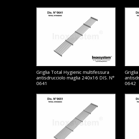
Griglia Total Hygienic multifessura
Grigli
antisdrucciolo maglia 240x16 DIS. N°
antisd
0641
0642