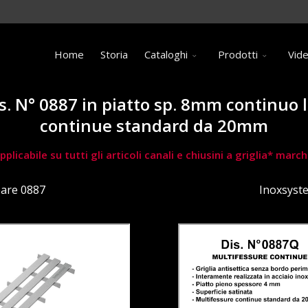
Home
Storia
Cataloghi
Prodotti
Vid
is. N° 0887 in piatto sp. 8mm continuo
continue standard da 20mm
pplicabile su tutti gli articoli canali e chiusini a griglia* ma
eare 0887
Inoxsyst