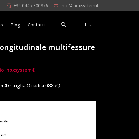
+39 0445 300876
info@inoxsystem.it
IT
eo
Blog
Contatti
 longitudinale multifessure
rchio Inoxsystem®
em® Griglia Quadra 0887Q