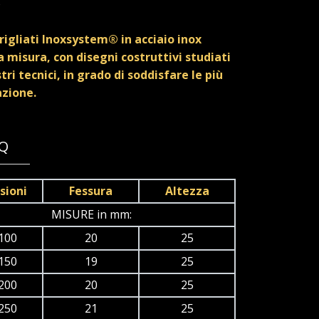
o
rigliati Inoxsystem® in acciaio inox
 misura, con disegni costruttivi studiati
tri tecnici, in grado di soddisfare le più
azione.
7Q
sioni
Fessura
Altezza
MISURE in mm:
100
20
25
150
19
25
200
20
25
250
21
25