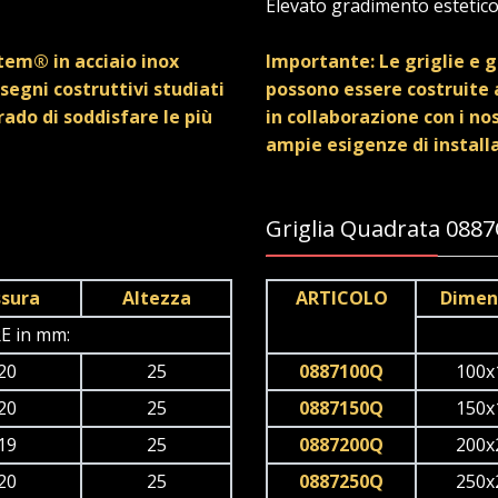
Elevato gradimento estetic
stem® in acciaio inox
Importante: Le griglie e g
segni costruttivi studiati
possono essere costruite a
grado di soddisfare le più
in collaborazione con i nos
ampie esigenze di install
Griglia Quadrata 088
ssura
Altezza
ARTICOLO
Dimen
E in mm:
20
25
0887100Q
100x
20
25
0887150Q
150x
19
25
0887200Q
200x
20
25
0887250Q
250x