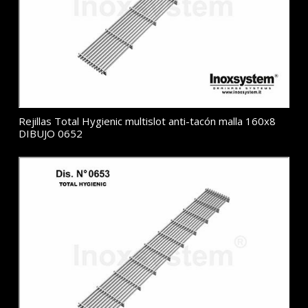
Rejillas Total Hygienic multislot anti-tacón malla 160x8
DIBUJO 0652