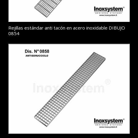
Rejillas estándar anti tacón en acero inoxidable DIBUJO
0854