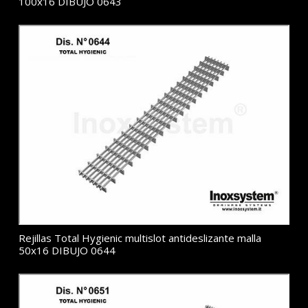
100x16 DIBUJO 0643
Rejillas Total Hygienic multislot antideslizante malla
50x16 DIBUJO 0644