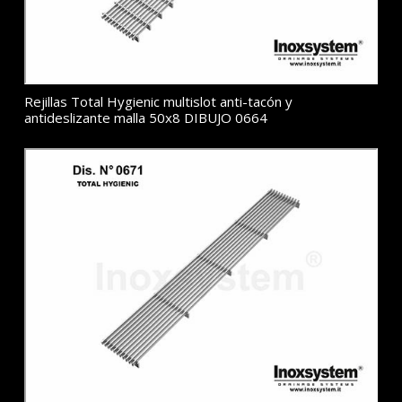
Rejillas Total Hygienic multislot anti-tacón y
antideslizante malla 50x8 DIBUJO 0664