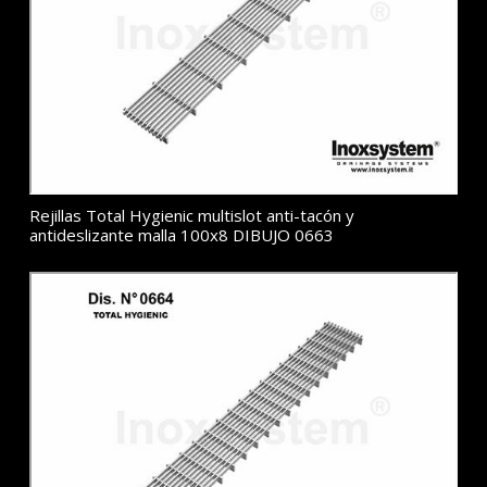
Rejillas Total Hygienic multislot anti-tacón y
antideslizante malla 100x8 DIBUJO 0663