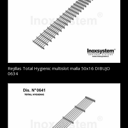
Rejillas Total Hygienic multislot malla 50x16 DIBUJO
0634