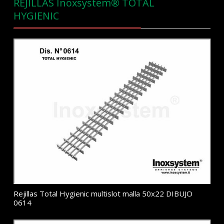
REJILLAS Inoxsystem® TOTAL
HYGIENIC
Rejillas Total Hygienic multislot malla 50x22 DIBUJO
0614