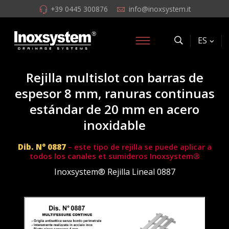
+39 0445 300876
info@inoxsystem.it
ES
Rejilla multislot con barras de
espesor 8 mm, ranuras continuas
estándar de 20 mm en acero
inoxidable
Dib. N° 0887
– este tipo de rejilla se puede aplicar a
todos los canales et sumideros Inoxsystem®
Inoxsystem® Rejilla Lineal 0887