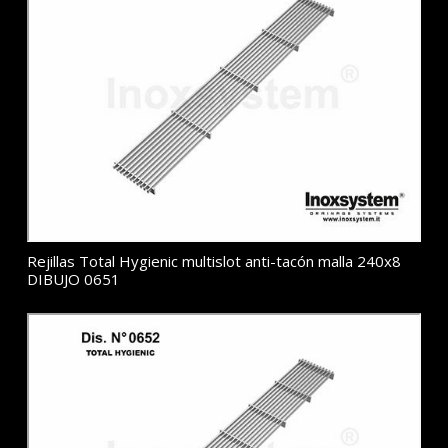
Rejillas Total Hygienic multislot anti-tacón malla 240x8
DIBUJO 0651