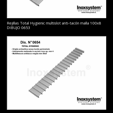
Rejillas Total Hygienic multislot anti-tacón malla 100x8
DIBUJO 0653