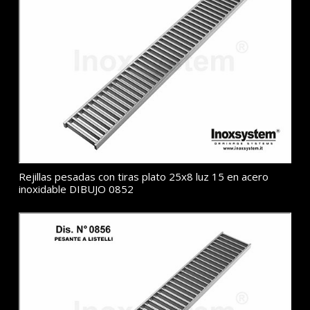
Rejillas pesadas con tiras plato 25x8 luz 15 en acero
inoxidable DIBUJO 0852