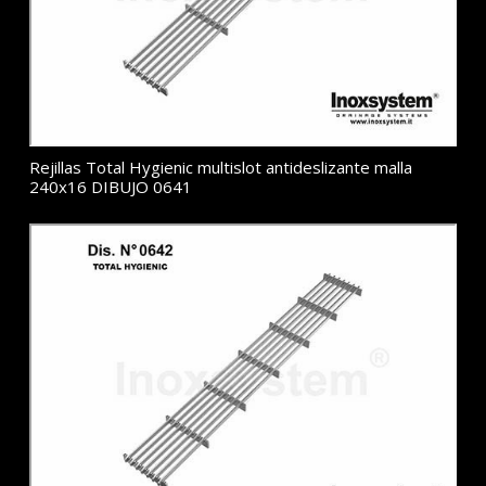
Rejillas Total Hygienic multislot antideslizante malla
240x16 DIBUJO 0641