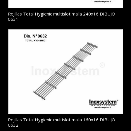
Rejillas Total Hygienic multislot malla 240x16 DIBUJO
0631
Rejillas Total Hygienic multislot malla 160x16 DIBUJO
0632