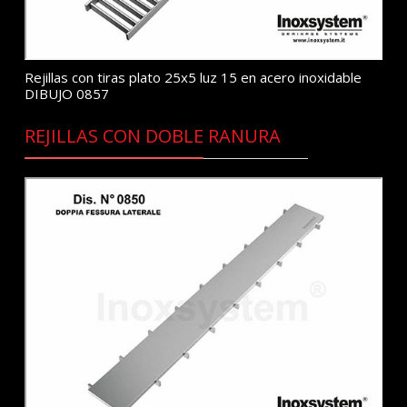
Rejillas con tiras plato 25x5 luz 15 en acero inoxidable
DIBUJO 0857
REJILLAS CON DOBLE RANURA