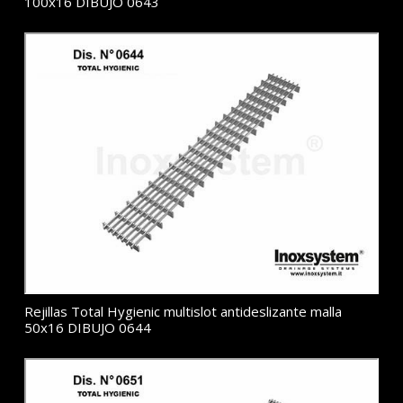
100x16 DIBUJO 0643
Rejillas Total Hygienic multislot antideslizante malla
50x16 DIBUJO 0644