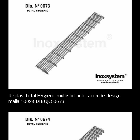
Rejillas Total Hygienic multislot anti-tacón de design
malla 100x8 DIBUJO 0673