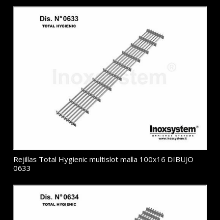
Rejillas Total Hygienic multislot malla 100x16 DIBUJO
0633