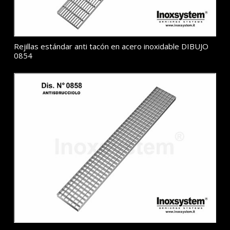
Rejillas estándar anti tacón en acero inoxidable DIBUJO
0854