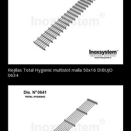
Rejillas Total Hygienic multislot malla 50x16 DIBUJO
0634