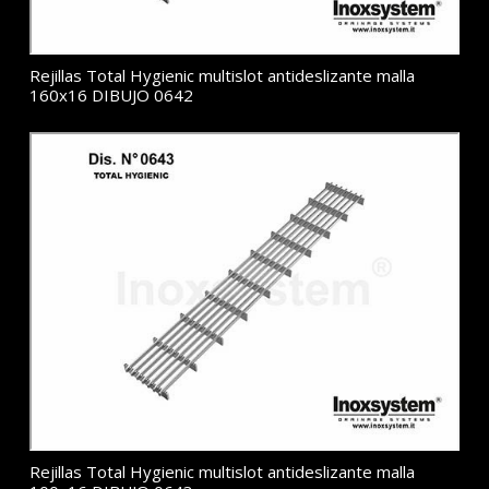
Rejillas Total Hygienic multislot antideslizante malla
160x16 DIBUJO 0642
Rejillas Total Hygienic multislot antideslizante malla