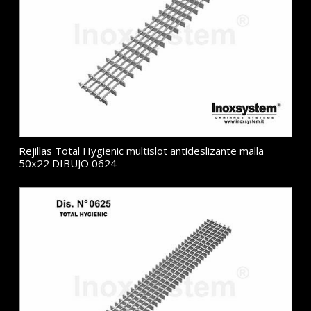
Rejillas Total Hygienic multislot antideslizante malla
50x22 DIBUJO 0624