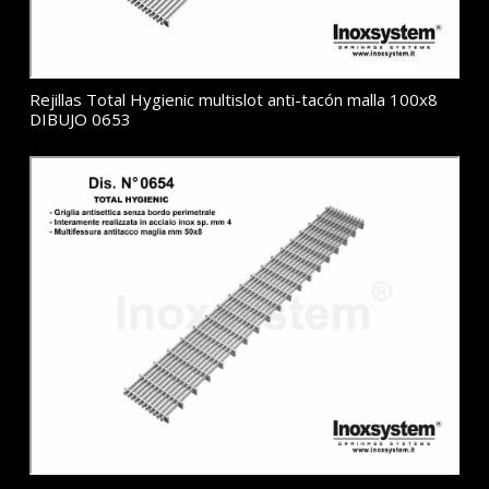
Rejillas Total Hygienic multislot anti-tacón malla 100x8
DIBUJO 0653