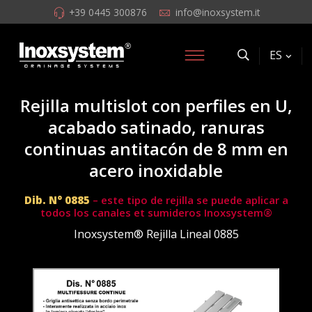
+39 0445 300876
info@inoxsystem.it
ES
Rejilla multislot con perfiles en U,
acabado satinado, ranuras
continuas antitacón de 8 mm en
acero inoxidable
Dib. N° 0885
– este tipo de rejilla se puede aplicar a
todos los canales et sumideros Inoxsystem®
Inoxsystem® Rejilla Lineal 0885