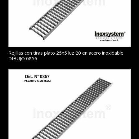
Rejillas con tiras plato 25x5 luz 20 en acero inoxidable
DIBUJO 0856