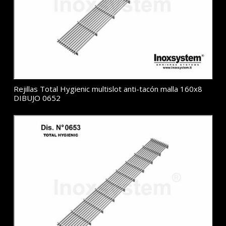
Rejillas Total Hygienic multislot anti-tacón malla 160x8
DIBUJO 0652