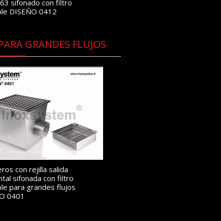
3 sifonado con filtro
ble DISEÑO 0412
 PARA GRANDES FLUJOS
os con rejilla salida
tal sifonada con filtro
ble para grandes flujos
O 0401