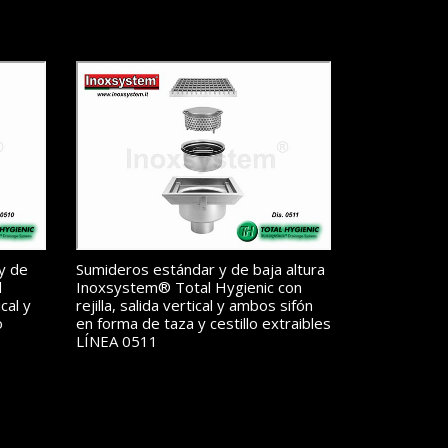
y de
Sumideros estándar y de baja altura
l
Inoxsystem® Total Hygienic con
ical y
rejilla, salida vertical y ambos sifón
o
en forma de taza y cestillo extraibles
LÍNEA 0511