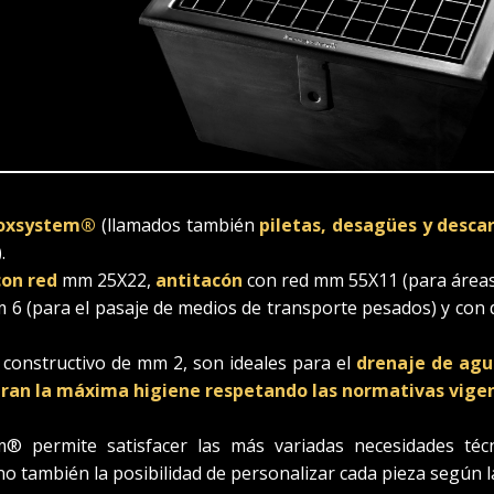
Inoxsystem®
(llamados también
piletas, desagües y desca
.
con red
mm 25X22,
antitacón
con red mm 55X11 (para áreas 
 (para el pasaje de medios de transporte pesados) y con d
 constructivo de mm 2, son ideales para el
drenaje de agua
guran la máxima higiene respetando las normativas vige
 permite satisfacer las más variadas necesidades téc
no también la posibilidad de personalizar cada pieza según la