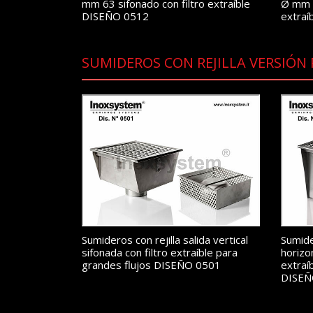
mm 63 sifonado con filtro extraíble
Ø mm 6
DISEÑO 0512
extraí
SUMIDEROS CON REJILLA VERSIÓN
Sumideros con rejilla salida vertical
Sumider
sifonada con filtro extraíble para
horizon
grandes flujos DISEÑO 0501
extraí
DISEÑ