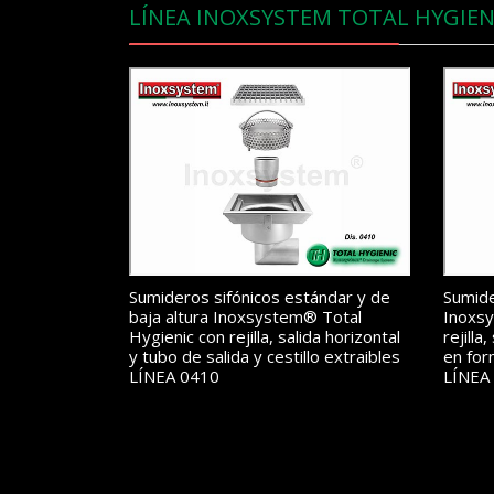
LÍNEA INOXSYSTEM TOTAL HYGIEN
Sumideros sifónicos estándar y de
Sumide
baja altura Inoxsystem® Total
Inoxsy
Hygienic con rejilla, salida horizontal
rejilla
y tubo de salida y cestillo extraibles
en for
LÍNEA 0410
LÍNEA