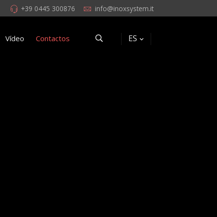
+39 0445 300876
info@inoxsystem.it
ES
Vídeo
Contactos