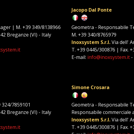
Jacopo Dal Ponte
nager | M. +39 349/8138966
Geometra - Responsabile T
042 Breganze (VI) - Italy
M. +39 340/8765979
Inoxsystem S.r.l.
Via dell' A
system.it
T. +39 0445/300876 | Fax. 
E-mail:
info@inoxsystem.it
-
Simone Crosara
9 324/7859101
Geometra - Responsabile T
042 Breganze (VI) - Italy
Responsabile commerciale 
Inoxsystem S.r.l.
Via dell' A
system.it
T. +39 0445/300876 | Fax. 