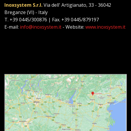
Inoxsystem S.r.l.
Via dell' Artigianato, 33 - 36042
Breganze (VI) - Italy
T. +39 0445/300876 | Fax. +39 0445/879197
E-mail:
info@inoxsystem.it
- Website:
www.inoxsystem.it