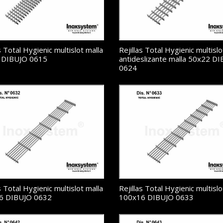
s Total Hygienic multislot malla
Rejillas Total Hygienic multislo
 DIBUJO 0615
antideslizante malla 50x22 D
0624
s Total Hygienic multislot malla
Rejillas Total Hygienic multislo
6 DIBUJO 0632
100x16 DIBUJO 0633