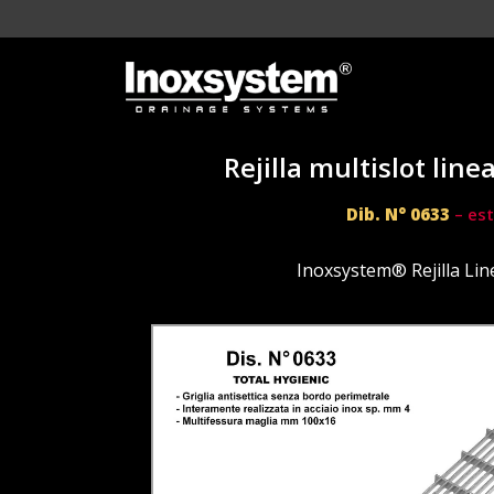
Rejilla multislot lin
Dib. N° 0633
– est
Inoxsystem® Rejilla Lin