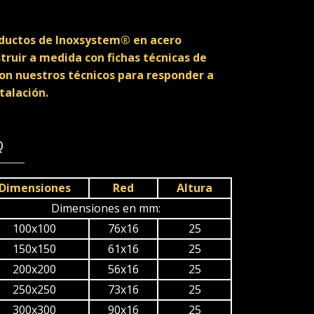
oductos de Inoxsystem® en acero
truir a medida con fichas técnicas de
on nuestros técnicos para responder a
talación.
Q
Dimensiones
Red
Altura
Dimensiones en mm:
100x100
76x16
25
150x150
61x16
25
200x200
56x16
25
250x250
73x16
25
300x300
90x16
25