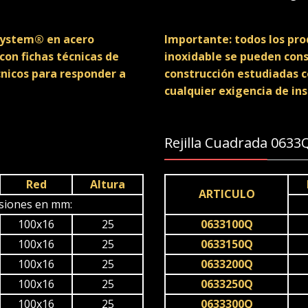
xsystem® en acero
Importante: todos los pr
con fichas técnicas de
inoxidable se pueden cons
cnicos para responder a
construcción estudiadas c
cualquier exigencia de ins
Rejilla Cuadrada 0633
Red
Altura
ARTICULO
siones en mm:
100x16
25
0633100Q
100x16
25
0633150Q
100x16
25
0633200Q
100x16
25
0633250Q
100x16
25
0633300Q