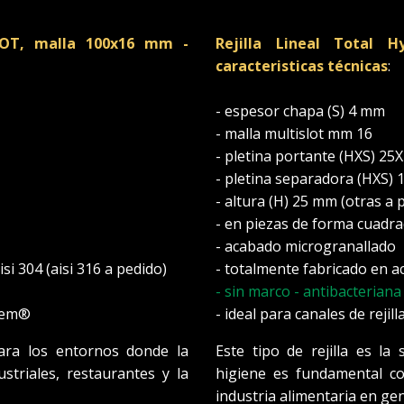
SLOT, malla 100x16 mm -
Rejilla Lineal Total
caracteristicas técnicas
:
- espesor chapa (S) 4 mm
- malla multislot mm 16
- pletina portante (HXS) 2
- pletina separadora (HXS)
- altura (H) 25 mm (otras a 
- en piezas de forma cuadr
- acabado microgranallado
si 304 (aisi 316 a pedido)
- totalmente fabricado en ac
- sin marco - antibacteriana
stem®
- ideal para canales de reji
 para los entornos donde la
Este tipo de rejilla es la
triales, restaurantes y la
higiene es fundamental co
industria alimentaria en gen