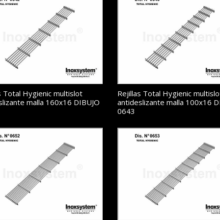
s Total Hygienic multislot
Rejillas Total Hygienic multislo
slizante malla 160x16 DIBUJO
antideslizante malla 100x16 
0643