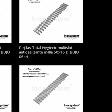
t
Rejillas Total Hygienic multislot
DIBUJO
antideslizante malla 50x16 DIBUJO
0644