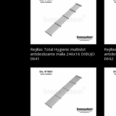
Rejillas Total Hygienic multislot
Rejilla
antideslizante malla 240x16 DIBUJO
antide
0641
0642