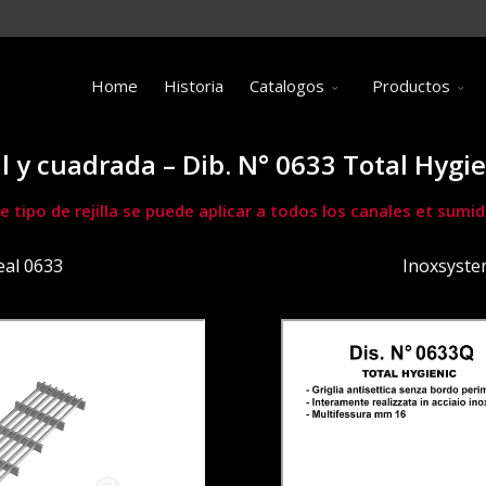
Home
Historia
Catalogos
Productos
eal y cuadrada – Dib. N° 0633 Total Hy
e tipo de rejilla se puede aplicar a todos los canales et su
eal 0633
Inoxsyste