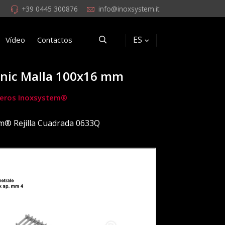
+39 0445 300876
info@inoxsystem.it
ES
Vídeo
Contactos
gienic Malla 100x16 mm
mideros Inoxsystem®
m® Rejilla Cuadrada 0633Q