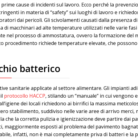
e prime cause di incidenti sul lavoro. Ecco perché la prevenzi
ingenti in materia di “safety” sui luoghi di lavoro e richiedon
lavoratori dai pericoli. Gli scivolamenti causati dalla presen
a di macchinari ad alte temperature utilizzati nelle varie fa
zzate nel processo di ammostatura, ovvero la formazione del 
sto procedimento richiede temperature elevate, che possono v
chio batterico
ive sanitarie applicate al settore alimentare. Gli impianti adib
il
protocollo HACCP
, stilando un “manuale” in cui vengono es
l’igiene dei locali richiedono ai birrifici la massima meticolos
tero stabilimento, suddiviso nelle varie aree di arrivo merci,
 che la corretta pulizia e igienizzazione deve partire dai pav
ifici, maggiormente esposti al problema del pavimento bagna
abile, infatti, non è mai completamente priva di batteri e la p