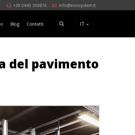
+39 0445 300876
info@inoxsystem.it
IT
eo
Blog
Contatti
ia del pavimento