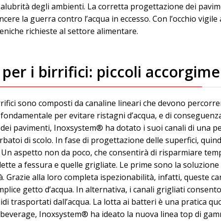
 salubrità degli ambienti. La corretta progettazione dei pav
incere la guerra contro l’acqua in eccesso. Con l’occhio vigile a
ieniche richieste al settore alimentare.
per i birrifici: piccoli accorgim
birrifici sono composti da canaline lineari che devono percorr
 fondamentale per evitare ristagni d’acqua, e di conseguenza 
 dei pavimenti, Inoxsystem® ha dotato i suoi canali di una 
rbatoi di scolo. In fase di progettazione delle superfici, qui
 Un aspetto non da poco, che consentirà di risparmiare tempo 
nalette a fessura e quelle grigliate. Le prime sono la soluzion
tà. Grazie alla loro completa ispezionabilità, infatti, queste ca
ice getto d’acqua. In alternativa, i canali grigliati consent
i trasportati dall’acqua. La lotta ai batteri è una pratica qu
d & beverage, Inoxsystem® ha ideato la nuova linea top di g