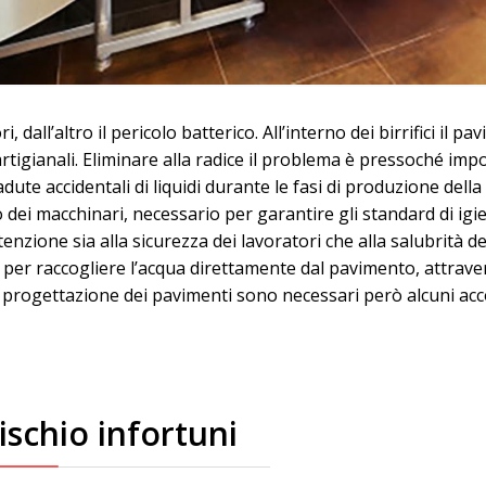
ori, dall’altro il pericolo batterico. All’interno dei birrifici 
artigianali. Eliminare alla radice il problema è pressoché imp
te accidentali di liquidi durante le fasi di produzione della b
 dei macchinari, necessario per garantire gli standard di igien
enzione sia alla sicurezza dei lavoratori che alla salubrità dei
per raccogliere l’acqua direttamente dal pavimento, attrave
a progettazione dei pavimenti sono necessari però alcuni acco
schio infortuni