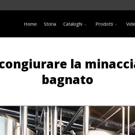
Home
Storia
Cataloghi
Prodotti
Vid
 scongiurare la minacc
bagnato