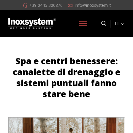
+39 0445 300876
info@inoxsystem.it
IT
Spa e centri benessere:
canalette di drenaggio e
sistemi puntuali fanno
stare bene