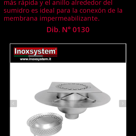
más rápida y el anillo alrededor del
sumidro es ideal para la conexón de la
membrana impermeabilizante.
Dib. N° 0130