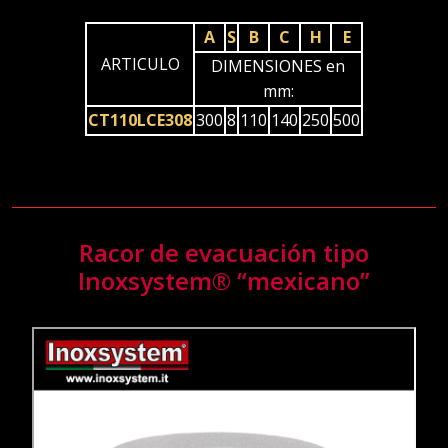
A
S
B
C
H
E
ARTICULO
DIMENSIONES en
mm:
CT110LCE308
300
8
110
140
250
500
Racor de evacuación tipo
Inoxsystem® “mexicano”