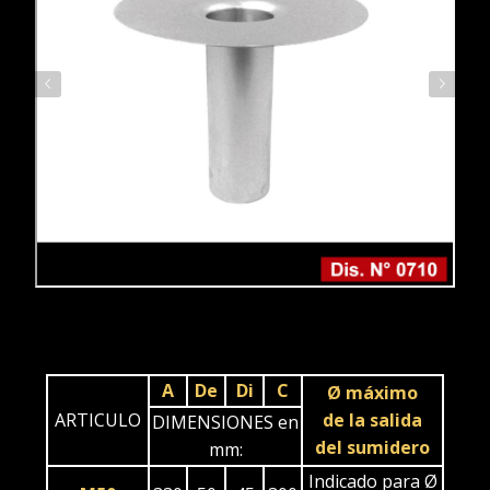
A
De
Di
C
Ø máximo
ARTICULO
de la salida
DIMENSIONES en
del sumidero
mm:
Indicado para Ø