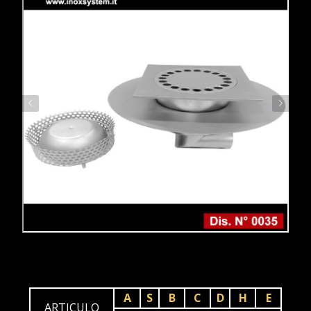
A
S
B
C
D
H
E
ARTICULO