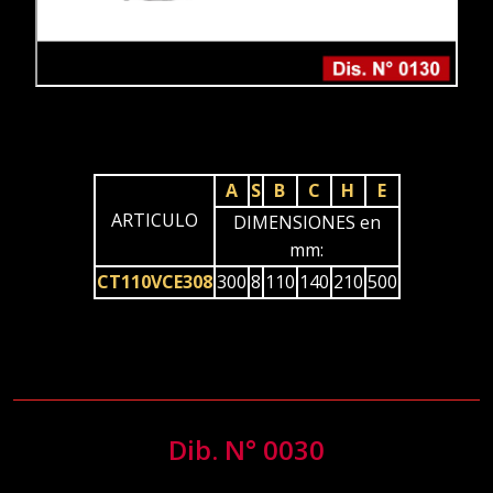
A
S
B
C
H
E
ARTICULO
DIMENSIONES en
mm:
CT110VCE308
300
8
110
140
210
500
Dib. N° 0030