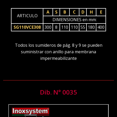
A
S
B
C
D
H
E
ARTICULO
DIMENSIONES en mm:
SG110VCE308
300
8
110
110
55
180
400
Todos los sumideros de pág. 8 y 9 se pueden
suministrar con anillo para membrana
impermeabilizante
Dib. N° 0035