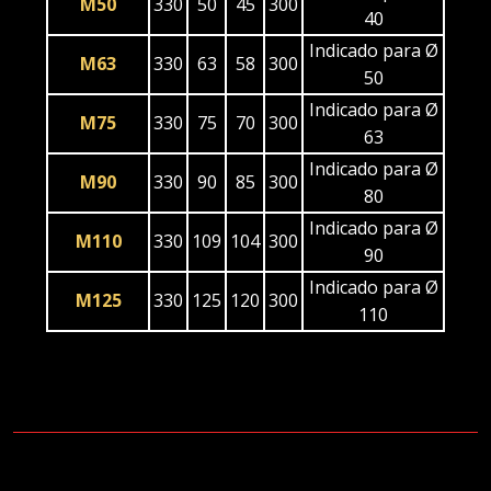
M50
330
50
45
300
40
Indicado para Ø
M63
330
63
58
300
50
Indicado para Ø
M75
330
75
70
300
63
Indicado para Ø
M90
330
90
85
300
80
Indicado para Ø
M110
330
109
104
300
90
Indicado para Ø
M125
330
125
120
300
110