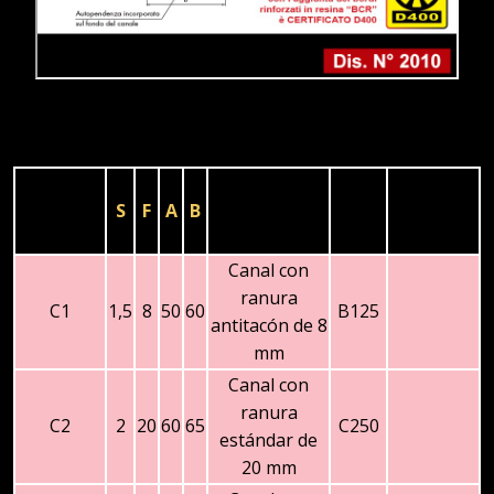
Clase
ARTICULO
S
F
A
B
Descripción
de
carga
Canal con
ranura
C1
1,5
8
50
60
B125
antitacón de 8
mm
Canal con
ranura
C2
2
20
60
65
C250
estándar de
20 mm