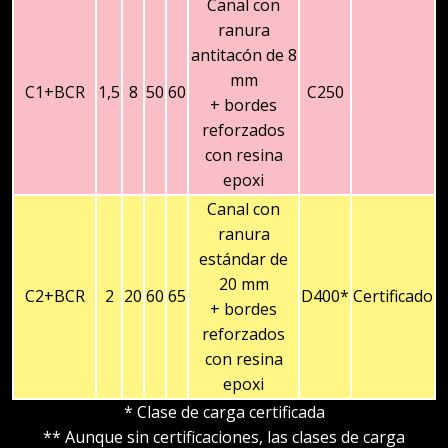
Canal con
ranura
antitacón de 8
mm
C1+BCR
1,5
8
50
60
C250
+ bordes
reforzados
con resina
epoxi
Canal con
ranura
estándar de
20 mm
C2+BCR
2
20
60
65
D400*
Certificado
+ bordes
reforzados
con resina
epoxi
* Clase de carga certificada
** Aunque sin certificaciones, las clases de carga