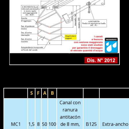
ARTICULO
S
F
A
B
Descripción
Classe
Canal con
ranura
antitacón
MC1
1,5
8
50
100
de 8 mm,
B125
Extra-ancho