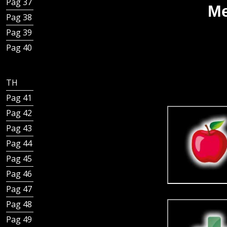
Pag 37 - Canal bordes rectos ranura lateral
Me
Pag 38 - Canaleta Italia IDrain con sifón
Pag 39 - Canaleta Italia IDrain salida directa
Pag 40 - Inoxsystem® productos certificados
TH - Inoxsystem® Total Hygienic
Pag 41 - Inoxsystem Total Hygienic
Pag 42 - Kit tubo sifónico y cestillo extraíbles
Pag 43 - Kit sifón en forma de copa y cestillo extraíbles
Pag 44 - Sumidero cuadrado con tubo sifónico
Pag 45 - Sumidero cuadrado con sifón en forma de copa
Pag 46 - Sumidero con rejilla con tubo sifónico
Pag 47 - Sumidero con rejilla con sifón en forma de copa
Pag 48 - Canal modular Total Hygienic
Pag 49 - Canal Total Hygienic con rejilla