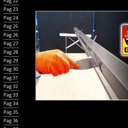
Pag 22 - Tapas de registro y rejillas de inspección
Pag 23 - Tapas sifónicas
Pag 24 - Perfil para esquinas
Pag 25 - Perfil para montaje y terminación
Pag 26 - Alas perimetrales para impermeabilización
Pag 27 - Perfil con alas para impermeabilización
Pag 28 - Perfil con alas para membrana impermeabilizan
Pag 29 - Artículos para suelo vinílicos
Pag 30 - Accesorios
Pag 31 - Sección de canales
Pag 32 - Línea canal de ranura estándar
Pag 33 - Línea canal con ranura antitacón
Pag 34 - Línea canal con rejilla
Pag 35 - Otros canales y accesorios
Pag 36 - Canal bordes rectos ranura central