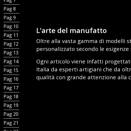
Pag 7 - Tipos de canales
Pag 8 - Sumideros salida vertical
Pag 9 - Sumideros salida horizontal
Pag 10 - Otros tipos de sumideros
L’arte del manufatto
Pag 11 - Sumideros sifónicos con rejilla
Oltre alla vasta gamma di modelli s
Pag 12 - Canales ranurados
personalizzato secondo le esigenze s
Pag 13 - Canales con ranura bordes rectos
Ogni articolo viene infatti progetta
Pag 14 - Sumideros para canales ranurados
Italia da esperti artigiani che da ol
Pag 15 - Otros Sumideros para canales ranurados
qualità con grande attenzione alla c
Pag 16 - Canales con rejilla
Pag 17 - Sumideros para canales con rejilla
Pag 18 - Canales con rejilla - salida vertical
Pag 19 - Canales con rejilla - salida horizontal
Pag 20 - Canales con ranura estándar
Pag 21 - Canales con ranura antitacón