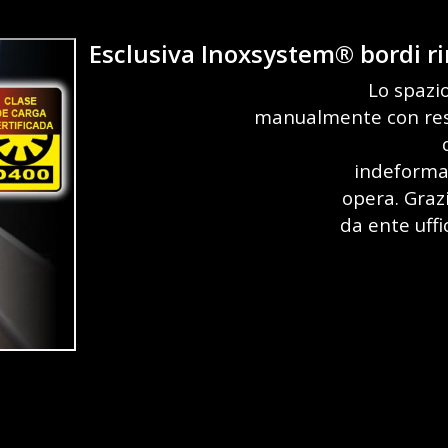
Esclusiva Inoxsystem® bordi 
Lo spazio
manualmente con res
indeformab
te
opera. Grazi
da ente uffi