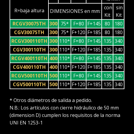
con
sin
R=baja altura
DIMENSIONES en mm:
Kit
Kit
RCGV30075TH
300
75*
F+80
F+145
80
180
CGV30075TH
300
75*
F+120
F+185
80
180
RCGV300110TH
300
110*
F+80
F+145
135
340
CGV300110TH
300
110*
F+120
F+185
135
340
RCGV400110TH
400
110*
F+80
F+145
135
340
CGV400110TH
400
110*
F+120
F+185
135
340
RCGV500110TH
500
110*
F+80
F+145
135
340
CGV500110TH
500
110*
F+120
F+185
135
340
* Otros diámetros de salida a pedido.
N.B.: Los artículos con cierre hidráulico de 50 mm
(dimension D) cumplen los requisitos de la norma
UNI EN 1253-1