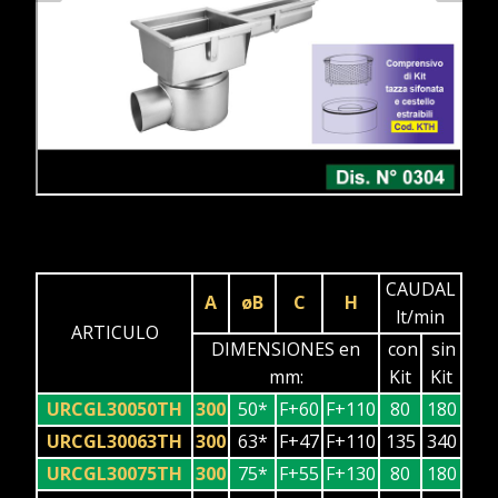
CAUDAL
A
øB
C
H
lt/min
ARTICULO
DIMENSIONES en
con
sin
mm:
Kit
Kit
URCGL30050TH
300
50*
F+60
F+110
80
180
URCGL30063TH
300
63*
F+47
F+110
135
340
URCGL30075TH
300
75*
F+55
F+130
80
180