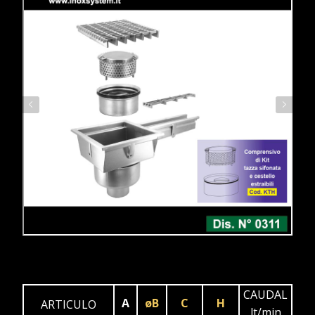
CAUDAL
A
øB
C
H
ARTICULO
lt/min