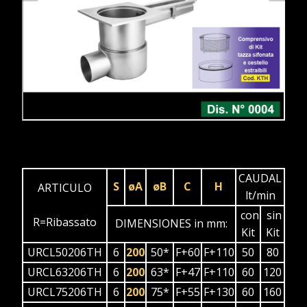
CAUDAL
S
øA
øB
C
H
ARTICULO
lt/min
con
sin
R=Ribassato
DIMENSIONES in mm:
Kit
Kit
URCL50206TH
6
200
50*
F+60
F+110
50
80
URCL63206TH
6
200
63*
F+47
F+110
60
120
URCL75206TH
6
200
75*
F+55
F+130
60
160