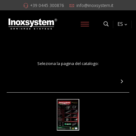
+39 0445 300876
info@inoxsystem.it
ES
Seleziona la pagina del catalogo:
Pag 53: Sumidero cuadrado con sifón en
forma de copa y conexión