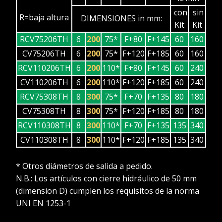
con
sin
R=baja altura
DIMENSIONES in mm:
Kit
Kit
RCV75206TH
6
200
75*
F+80
F+145
60
160
CV75206TH
6
200
75*
F+120
F+185
60
160
RCV110206TH
6
200
110*
F+80
F+145
60
240
CV110206TH
6
200
110*
F+120
F+185
60
240
RCV75308TH
8
300
75*
F+70
F+135
80
180
CV75308TH
8
300
75*
F+120
F+185
80
180
RCV110308TH
8
300
110*
F+70
F+135
135
340
CV110308TH
8
300
110*
F+120
F+185
135
340
* Otros diámetros de salida a pedido.
N.B.: Los artículos con cierre hidráulico de 50 mm
(dimension D) cumplen los requisitos de la norma
UNI EN 1253-1