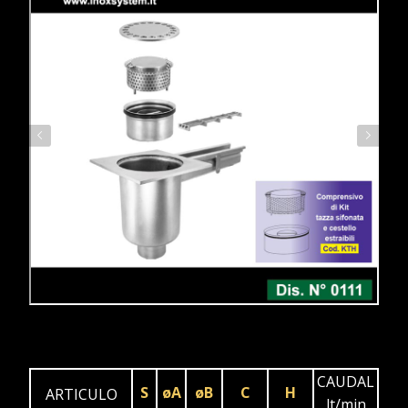
CAUDAL
S
øA
øB
C
H
ARTICULO
lt/min