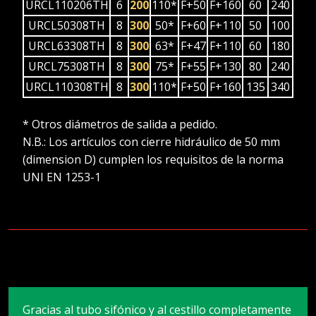
URCL110206TH
6
200
110*
F+50
F+160
60
240
URCL50308TH
8
300
50*
F+60
F+110
50
100
URCL63308TH
8
300
63*
F+47
F+110
60
180
URCL75308TH
8
300
75*
F+55
F+130
80
240
URCL110308TH
8
300
110*
F+50
F+160
135
340
* Otros diámetros de salida a pedido.
N.B.: Los artículos con cierre hidráulico de 50 mm
(dimension D) cumplen los requisitos de la norma
UNI EN 1253-1
Gracias al tubo sifónico y al cestillo completamente