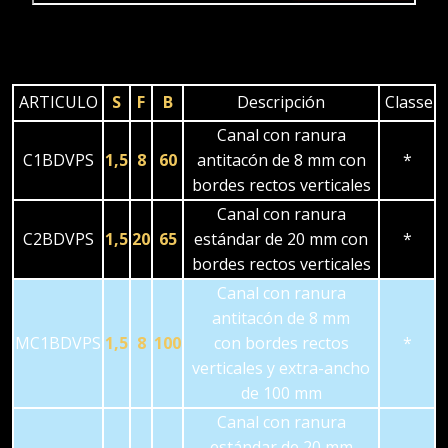
ARTICULO
S
F
B
Descripción
Classe
Canal con ranura
C1BDVPS
1,5
8
60
antitacón de 8 mm con
*
bordes rectos verticales
Canal con ranura
C2BDVPS
1,5
20
65
estándar de 20 mm con
*
bordes rectos verticales
Canal con ranura
antitacón de 8 mm
MC1BDVPS
1,5
8
100
con bordes rectos
*
verticales y extra-ancho
de 100 mm
Canal con ranura
estándar de 20 mm