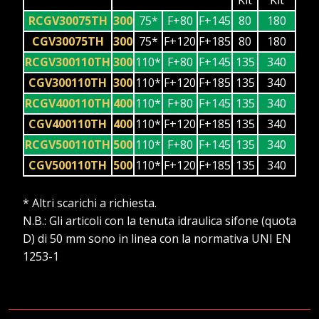
Kit
Kit
RCGV30075TH
300
75*
F+80
F+145
80
180
CGV30075TH
300
75*
F+120
F+185
80
180
RCGV300110TH
300
110*
F+80
F+145
135
340
CGV300110TH
300
110*
F+120
F+185
135
340
RCGV400110TH
400
110*
F+80
F+145
135
340
CGV400110TH
400
110*
F+120
F+185
135
340
RCGV500110TH
500
110*
F+80
F+145
135
340
CGV500110TH
500
110*
F+120
F+185
135
340
* Altri scarichi a richiesta.
N.B.: Gli articoli con la tenuta idraulica sifone (quota
D) di 50 mm sono in linea con la normativa UNI EN
1253-1