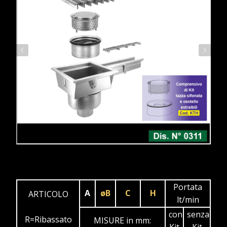
Portata
A
øB
C
H
ARTICOLO
lt/min
con
senza
R=Ribassato
MISURE in mm: