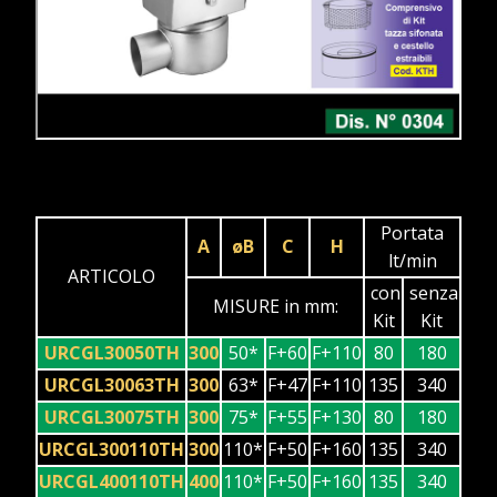
Portata
A
øB
C
H
lt/min
ARTICOLO
con
senza
MISURE in mm:
Kit
Kit
URCGL30050TH
300
50*
F+60
F+110
80
180
URCGL30063TH
300
63*
F+47
F+110
135
340
URCGL30075TH
300
75*
F+55
F+130
80
180
URCGL300110TH
300
110*
F+50
F+160
135
340
URCGL400110TH
400
110*
F+50
F+160
135
340