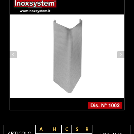
A
H
C
S
R
ARTICOLO