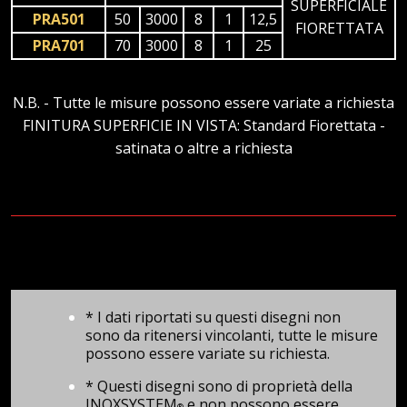
SUPERFICIALE
PRA501
50
3000
8
1
12,5
FIORETTATA
PRA701
70
3000
8
1
25
N.B. - Tutte le misure possono essere variate a richiesta
FINITURA SUPERFICIE IN VISTA: Standard Fiorettata -
satinata o altre a richiesta
* I dati riportati su questi disegni non
sono da ritenersi vincolanti, tutte le misure
possono essere variate su richiesta.
* Questi disegni sono di proprietà della
INOXSYSTEM
e non possono essere
®