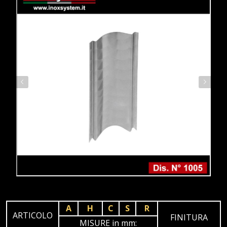
A
H
C
S
R
ARTICOLO
FINITURA
MISURE in mm: