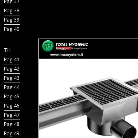
Pag 37 - Canali bordi dritti e fessura laterale
Pag 38 - Canali Italia IDrain scarico sifonato
Pag 39 - Canali Italia IDrain scarico non sifonato
Pag 40 - Inoxsystem® certificata
TH - Inoxsystem® Total Hygienic
Pag 41 - Inoxsystem Total Hygienic
Pag 42 - Kit tubo Total Hygienic
Pag 43 - Kit tazza Total Hygienic
Pag 44 - Chiusini piastra Total Hygienic con tubo
Pag 45 - Chiusini in piastra Total Hygienic con tazza
Pag 46 - Chiusini a griglia Total Hygienic con tubo
Pag 47 - Chiusini a griglia Total Hygienic con tazza
Pag 48 - Canale Total Hygienic componibile
Pag 49 - Canale Total Hygienic con griglia