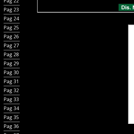
Pag 22 - Chiusini d’ispezione e griglie
Pag 23 - Chiusini d’ispezione sifonati
Pag 24 - Paraspigoli, para angoli e terminali
Pag 25 - Paraspigoli e terminali
Pag 26 - Bordo porta guaina
Pag 27 - Applicazione bordo porta guaina
Pag 28 - Applicazione bordo porta guaina
Pag 29 - Articoli porta PVC
Pag 30 - Accessori
Pag 31 - Sezione canali Inoxsystem
Pag 32 - Linea canali fessura
Pag 33 - Linea Canali a fessura ridotta
Pag 34 - Linea Canali a griglia componibili
Pag 35 - Altri Canali e accessori
Pag 36 - Canali bordi dritti e fessura centrale