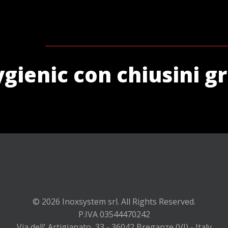
gienic con chiusini gri
© 2026 Inoxsystem srl. All Rights Reserved.
P.IVA 03544470242
Via dell' Artigianato, 33 - 36042 Breganze (VI) - Italy