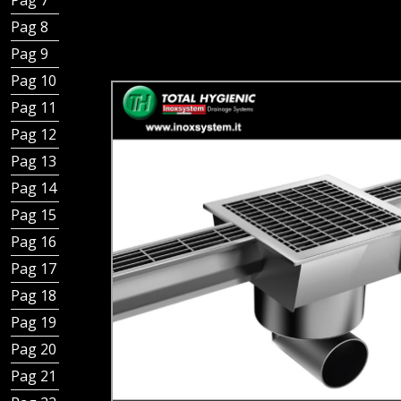
Pag 7 - Tipologie di canali
Pag 8 - Chiusini in piastra scarico verticale
Pag 9 - Chiusini in piastra scarico orizzontale
Pag 10 - Chiusini inox scarico verticali doppia sifonatura
Pag 11 - Chiusini grigliati scarico orizzontale o verticale
Pag 12 - Canaline e canalette a fessura per pavimenti
Pag 13 - Canali a fessura bordi dritti
Pag 14 - Chiusini per canaline a fessura
Pag 15 - Altri Chiusini per canali a fessura
Pag 16 - Canali a griglia
Pag 17 - Chiusini per canali a griglia
Pag 18 - Grigliati Standard - Scarico verticale
Pag 19 - Grigliati Standard - Scarico orizzontale
Pag 20 - Canali a Fessura Standard
Pag 21 - Canali a Fessura Ridotta