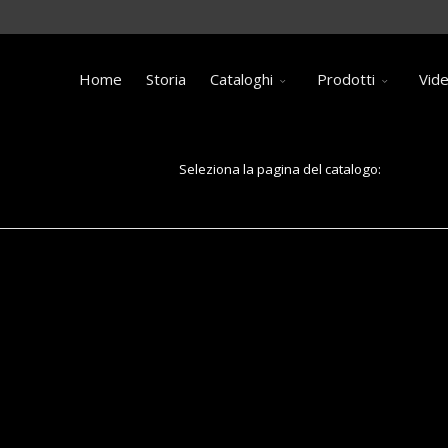
Home
Storia
Cataloghi
Prodotti
Vid
Seleziona la pagina del catalogo:
Pagina 57: Canale Total Hygienic con chiusini a griglia