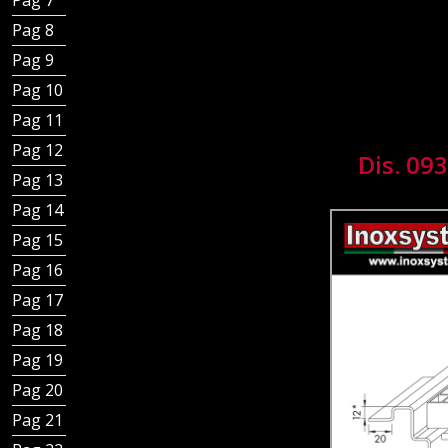
Pag 7 - Tipologie di canali
Pag 8 - Chiusini in piastra scarico verticale
Pag 9 - Chiusini in piastra scarico orizzontale
Pag 10 - Chiusini inox scarico verticali doppia sifonatura
Pag 11 - Chiusini grigliati scarico orizzontale o verticale
Pag 12 - Canaline e canalette a fessura per pavimenti
Dis. 09
Pag 13 - Canali a fessura bordi dritti
Pag 14 - Chiusini per canaline a fessura
Pag 15 - Altri Chiusini per canali a fessura
Pag 16 - Canali a griglia
Pag 17 - Chiusini per canali a griglia
Pag 18 - Grigliati Standard - Scarico verticale
Pag 19 - Grigliati Standard - Scarico orizzontale
Pag 20 - Canali a Fessura Standard
Pag 21 - Canali a Fessura Ridotta