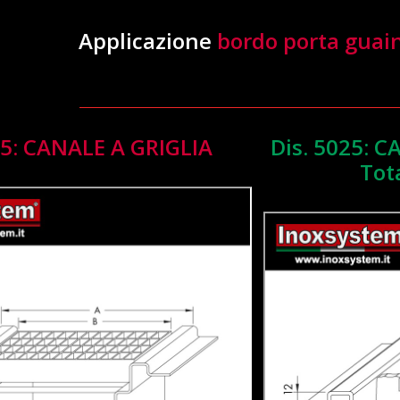
Applicazione
bordo porta guai
35: CANALE A GRIGLIA
Dis. 5025: 
Tot