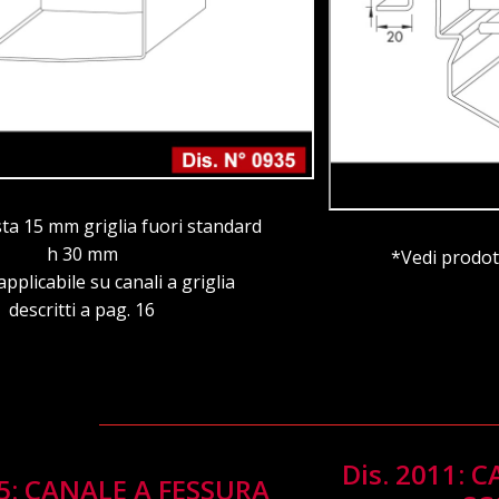
a 15 mm griglia fuori standard
h 30 mm
*Vedi prodot
pplicabile su canali a griglia
descritti a pag. 16
Dis. 2011: 
25: CANALE A FESSURA