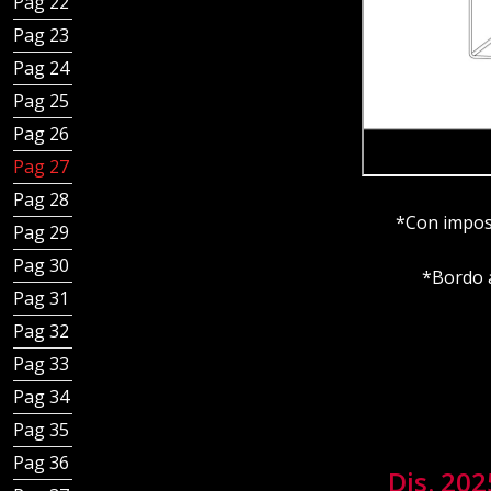
Pag 22 - Chiusini d’ispezione e griglie
Pag 23 - Chiusini d’ispezione sifonati
Pag 24 - Paraspigoli, para angoli e terminali
Pag 25 - Paraspigoli e terminali
Pag 26 - Bordo porta guaina
Pag 27 - Applicazione bordo porta guaina
Pag 28 - Applicazione bordo porta guaina
*Con impost
Pag 29 - Articoli porta PVC
Pag 30 - Accessori
*Bordo a
Pag 31 - Sezione canali Inoxsystem
Pag 32 - Linea canali fessura
Pag 33 - Linea Canali a fessura ridotta
Pag 34 - Linea Canali a griglia componibili
Pag 35 - Altri Canali e accessori
Pag 36 - Canali bordi dritti e fessura centrale
Dis. 20