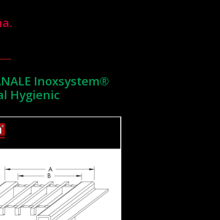
na.
CANALE Inoxsystem®
al Hygienic