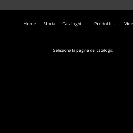
Home
Storia
Cataloghi
Prodotti
Vid
Seleziona la pagina del catalogo:
Pagina 27: Applicazione bordo porta guaina