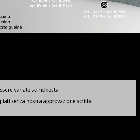
ssere variate su richiesta.
iati senza nostra approvazione scritta.