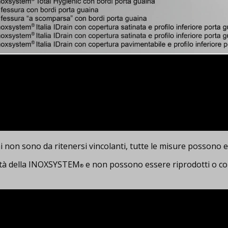
gni non sono da ritenersi vincolanti, tutte le misure possono e
ietà della INOXSYSTEM
e non possono essere riprodotti o cop
®