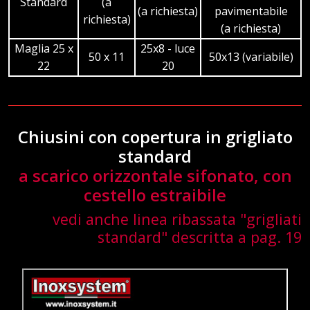
Standard
(a
(a richiesta)
pavimentabile
richiesta)
(a richiesta)
Maglia 25 x
25x8 - luce
50 x 11
50x13 (variabile)
22
20
Chiusini con copertura in grigliato
standard
a scarico orizzontale sifonato, con
cestello estraibile
vedi anche linea ribassata "grigliati
standard" descritta a pag. 19