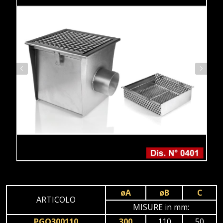
øA
øB
C
ARTICOLO
MISURE in mm:
PGO300110
300
110
50