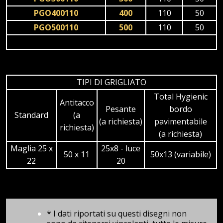
PGO400110
400
110
50
PGO500110
500
110
50
TIPI DI GRIGLIATO
Total Hygienic
Antitacco
Pesante
bordo
Standard
(a
(a richiesta)
pavimentabile
richiesta)
(a richiesta)
Maglia 25 x
25x8 - luce
50 x 11
50x13 (variabile)
22
20
* I dati riportati su questi disegni non