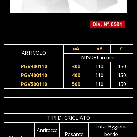
øA
øB
C
ARTICOLO
MISURE in mm:
PGV300110
300
110
150
PGV400110
400
110
150
PGV500110
500
110
150
TIPI DI GRIGLIATO
Total Hygienic
Antitacco
Pesante
bordo