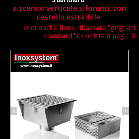
a scarico verticale sifonato, con
cestello estraibile
vedi anche linea ribassata "grigliati
standard" descritta a pag. 18