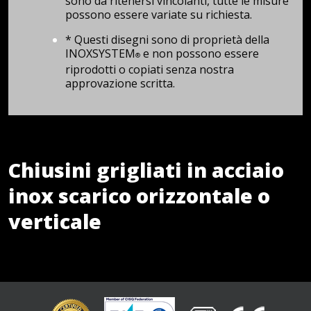
sono da ritenersi vincolanti, tutte le misure
possono essere variate su richiesta.
* Questi disegni sono di proprietà della
INOXSYSTEM
e non possono essere
®
riprodotti o copiati senza nostra
approvazione scritta.
Chiusini grigliati in acciaio
inox scarico orizzontale o
verticale