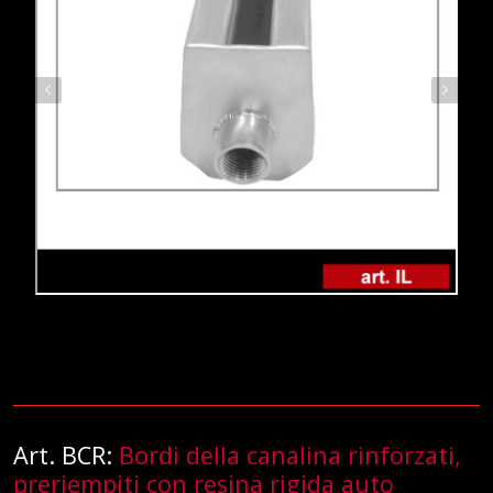
Art. BCR:
Bordi della canalina rinforzati,
preriempiti con resina rigida auto