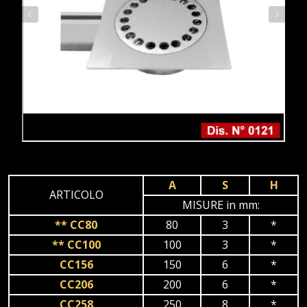
A
S
H
ARTICOLO
MISURE in mm:
** CC80
80
3
*
** CC100
100
3
*
CC156
150
6
*
CC206
200
6
*
CC258
250
8
*