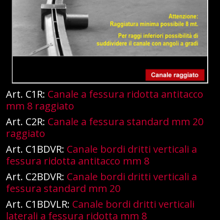
Art. C1R:
Canale a fessura ridotta antitacco
mm 8 raggiato
Art. C2R:
Canale a fessura standard mm 20
raggiato
Art. C1BDVR:
Canale bordi dritti verticali a
fessura ridotta antitacco mm 8
Art. C2BDVR:
Canale bordi dritti verticali a
fessura standard mm 20
Art. C1BDVLR:
Canale bordi dritti verticali
laterali a fessura ridotta mm 8