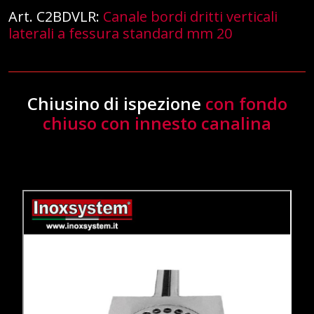
Art. C2BDVLR:
Canale bordi dritti verticali
laterali a fessura standard mm 20
Chiusino di ispezione
con fondo
chiuso con innesto canalina