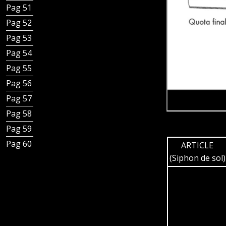
Pag 51 - Grilles design pour canal Total Hygienic
Pag 52 - Siphons de sol avec une connexion
Pag 53 - Siphons de sol tasse avec une connexion
Pag 54 - Siphons de sol à grille - tuyau-siphon
Pag 55 - Siphons de sol à grille - tasse
Pag 56 - Caniveau Total Hygienic avec Siphon sol plaque
Pag 57 - Caniveau Total Hygienic avec Siphon sol à grille
Pag 58 - Caniveau avec fente Total Hygienic
Pag 59 - Caniveau à grille Total Hygienic
Pag 60 - Couverture Total Hygienic
ARTICLE
(Siphon de sol)