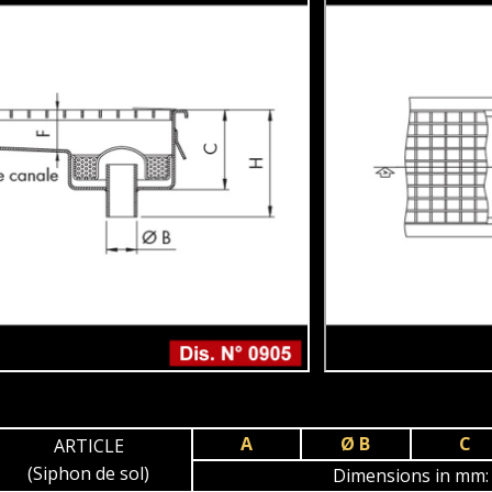
A
Ø B
C
ARTICLE
(Siphon de sol)
Dimensions in mm: