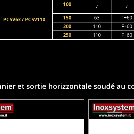
100
/
/
150
63
F+60
PCSV63 / PCSV110
200
110
F+60
250
110
F+60
anier et sortie horizzontale soudé au 