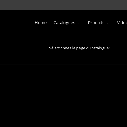
Home
Catalogues
Produits
Vide
Sélectionnez la page du catalogue:
Page 17: Siphons de sol pour caniveaux à grille