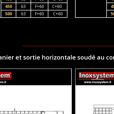
450
63
F+60
C+60
4
500
63
F+60
C+60
5
anier et sortie horizontale soudé au c
-siphon
 de tasse