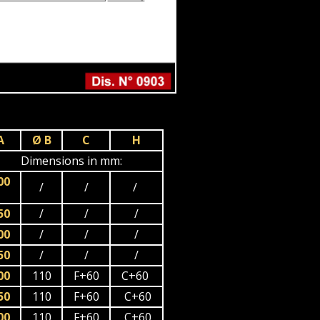
A
Ø B
C
H
Dimensions in mm:
00
/
/
/
50
/
/
/
00
/
/
/
50
/
/
/
00
110
F+60
C+60
50
110
F+60
C+60
00
110
F+60
C+60