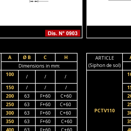
A
Ø B
C
H
ARTICLE
(Siphon de sol)
Dimensions in mm:
100
1
/
/
/
150
/
/
/
1
200
63
F+60
C+60
2
250
63
F+60
C+60
2
PCTV110
300
63
F+60
C+60
3
350
63
F+60
C+60
3
400
63
F+60
C+60
4