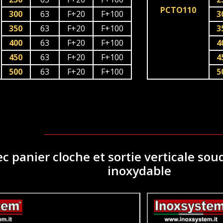
PCTO110
300
63
F+20
F+100
3
350
63
F+20
F+100
3
400
63
F+20
F+100
4
450
63
F+20
F+100
4
500
63
F+20
F+100
5
ec panier cloche et sortie verticale so
inoxydable