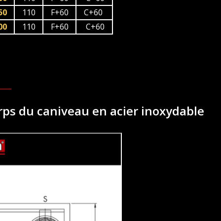
50
110
F+60
C+60
00
110
F+60
C+60
orps du caniveau en acier inoxydable