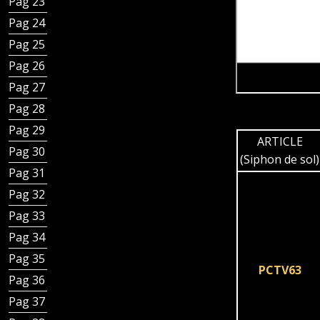
Pag 23 - Couvercles de regard avec siphon integré
Pag 24 - Profilés de finition sol et mur
Pag 25 - Profilés de finition sol et mur
Pag 26 - Platine d’étanchéité
Pag 27 - Platine d’étanchéité pour caniveaux
Pag 28 - Plis écrasés et platine d’ étanchéité
Pag 29 - Articles pour sols en PVC
ARTICLE
Pag 30 - Accessoires
(Siphon de sol)
Pag 31 - Section des canaux Inoxsystem
Pag 32 - Lignes Caniveaux à fente
Pag 33 - Lignes Caniveaux à fente réduit
Pag 34 - Lignes Caniveau à grille modulaires
Pag 35 - Autres caniveau et accessoires
PCTV63
Pag 36 - Caniveau bord droit et fente centrale
Pag 37 - Caniveau bord droit et fente latéral