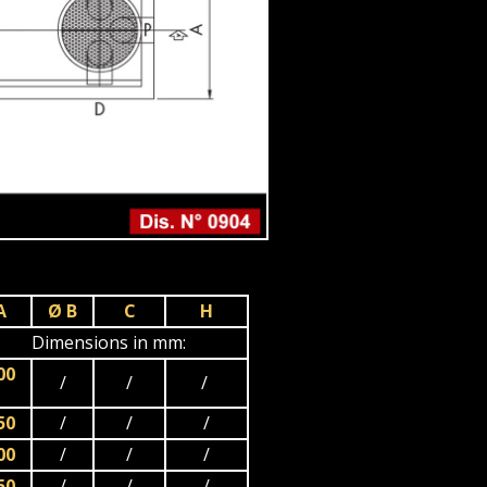
A
Ø B
C
H
Dimensions in mm:
00
/
/
/
50
/
/
/
00
/
/
/
50
/
/
/