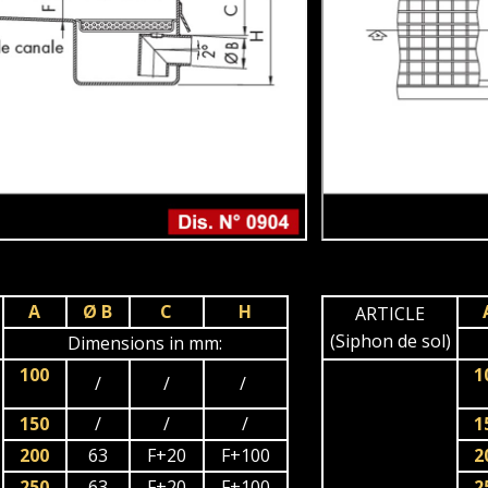
A
Ø B
C
H
ARTICLE
(Siphon de sol)
Dimensions in mm:
100
1
/
/
/
150
/
/
/
1
200
63
F+20
F+100
2
250
63
F+20
F+100
2