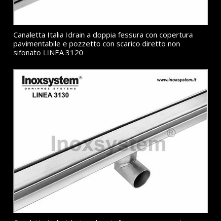
Canaletta Italia Idrain a doppia fessura con copertura
pavimentabile e pozzetto con scarico diretto non
sifonato LINEA 3120