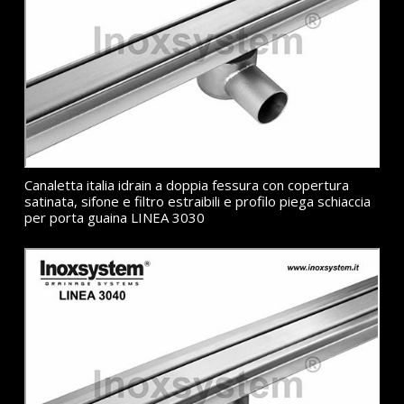
Canaletta italia idrain a doppia fessura con copertura
satinata, sifone e filtro estraibili e profilo piega schiaccia
per porta guaina LINEA 3030