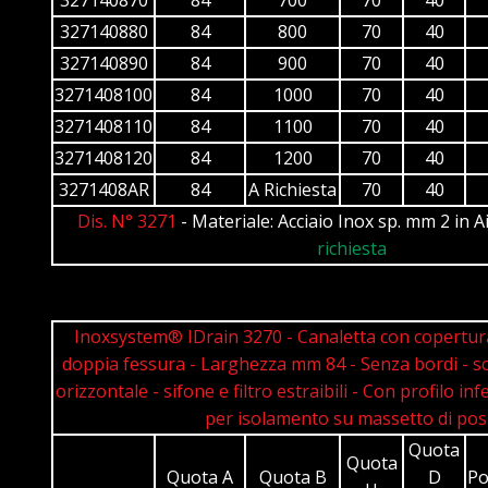
327140880
84
800
70
40
327140890
84
900
70
40
3271408100
84
1000
70
40
3271408110
84
1100
70
40
3271408120
84
1200
70
40
3271408AR
84
A Richiesta
70
40
Dis. N° 3271
- Materiale: Acciaio Inox sp. mm 2 in A
richiesta
Inoxsystem® IDrain 3270 - Canaletta con copertur
doppia fessura - Larghezza mm 84 - Senza bordi - sc
orizzontale - sifone e filtro estraibili - Con profilo inf
per isolamento su massetto di pos
Quota
Quota
Quota A
Quota B
D
Po