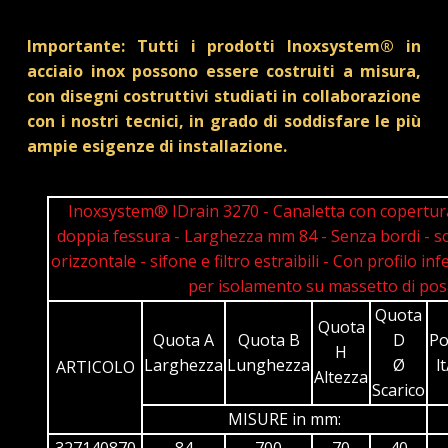
Importante: Tutti i prodotti Inoxsystem® in
acciaio inox possono essere costruiti a misura,
con disegni costruttivi studiati in collaborazione
con i nostri tecnici, in grado di soddisfare le più
ampie esigenze di installazione.
Inoxsystem® IDrain 3270 - Canaletta con copertur
doppia fessura - Larghezza mm 84 - Senza bordi - sc
orizzontale - sifone e filtro estraibili - Con profilo inf
per isolamento su massetto di pos
Quota
Quota
Quota A
Quota B
D
Po
H
Larghezza
Lunghezza
Ø
l
ARTICOLO
Altezza
Scarico
MISURE in mm:
327140870
84
700
70
40