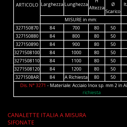
H
Larghezza
Lunghezza
Ø
l
ARTICOLO
Altezza
Scarico
MISURE in mm:
327150870
84
700
80
50
327150880
84
800
80
50
327150890
84
900
80
50
3271508100
84
1000
80
50
3271508110
84
1100
80
50
3271508120
84
1200
80
50
3271508AR
84
A Richiesta
80
50
Dis. N° 3271
- Materiale: Acciaio Inox sp. mm 2 in A
richiesta
CANALETTE ITALIA A MISURA
SIFONATE