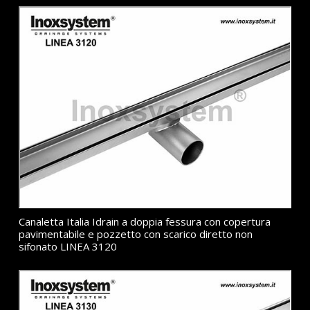
Canaletta Italia Idrain a doppia fessura con copertura
pavimentabile e pozzetto con scarico diretto non
sifonato LINEA 3120