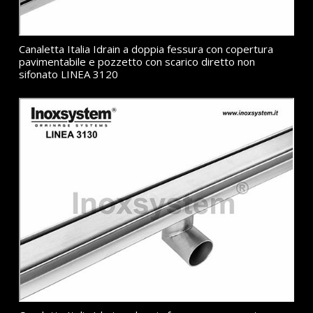
Canaletta Italia Idrain a doppia fessura con copertura
pavimentabile e pozzetto con scarico diretto non
sifonato LINEA 3120