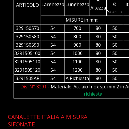
H
Larghezza
Lunghezza
Ø
l
ARTICOLO
Altezza
Scarico
MISURE in mm:
329150570
54
700
80
50
329150580
54
800
80
50
329150590
54
900
80
50
3291505100
54
1000
80
50
3291505110
54
1100
80
50
3291505120
54
1200
80
50
3291505AR
54
A Richiesta
80
50
Dis. N° 3291
- Materiale: Acciaio Inox sp. mm 2 in A
richiesta
CANALETTE ITALIA A MISURA
SIFONATE