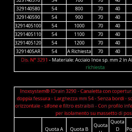
329140580
54
800
70
40
329140590
54
900
70
40
3291405100
54
1000
70
40
3291405110
54
1100
70
40
3291405120
54
1200
70
40
3291405AR
54
A Richiesta
70
40
Dis. N° 3291
- Materiale: Acciaio Inox sp. mm 2 in A
richiesta
Inoxsystem® IDrain 3290 - Canaletta con copertur
doppia fessura - Larghezza mm 54 - Senza bordi - sc
orizzontale - sifone e filtro estraibili - Con profilo inf
per isolamento su massetto di pos
Quota
Quota
Quota A
Quota B
D
Po