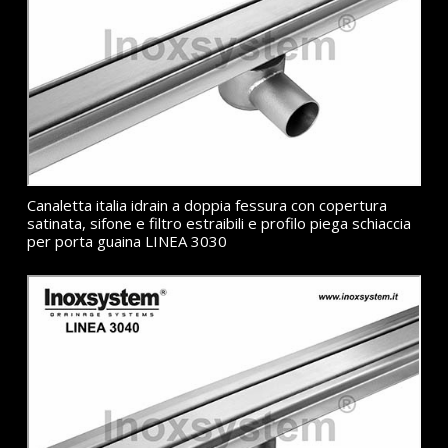
Canaletta italia idrain a doppia fessura con copertura
satinata, sifone e filtro estraibili e profilo piega schiaccia
per porta guaina LINEA 3030