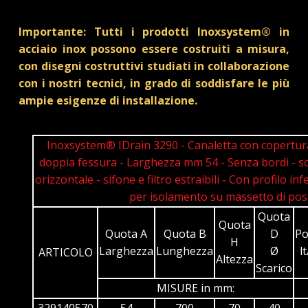
Importante: Tutti i prodotti Inoxsystem® in
acciaio inox possono essere costruiti a misura,
con disegni costruttivi studiati in collaborazione
con i nostri tecnici, in grado di soddisfare le più
ampie esigenze di installazione.
Inoxsystem® IDrain 3290 - Canaletta con copertur
doppia fessura - Larghezza mm 54 - Senza bordi - sc
orizzontale - sifone e filtro estraibili - Con profilo inf
per isolamento su massetto di pos
Quota
Quota
Quota A
Quota B
D
Po
H
Larghezza
Lunghezza
Ø
l
ARTICOLO
Altezza
Scarico
MISURE in mm:
329140570
54
700
70
40