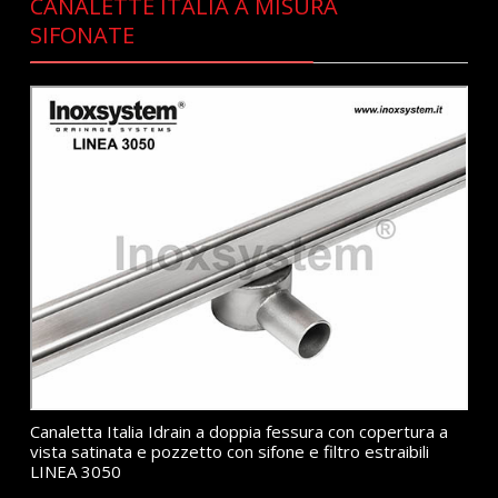
CANALETTE ITALIA A MISURA
SIFONATE
Canaletta Italia Idrain a doppia fessura con copertura a
vista satinata e pozzetto con sifone e filtro estraibili
LINEA 3050