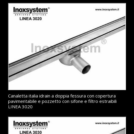
Canaletta italia idrain a doppia fessura con copertura
pavimentabile e pozzetto con sifone e filtro estraibili
LINEA 3020