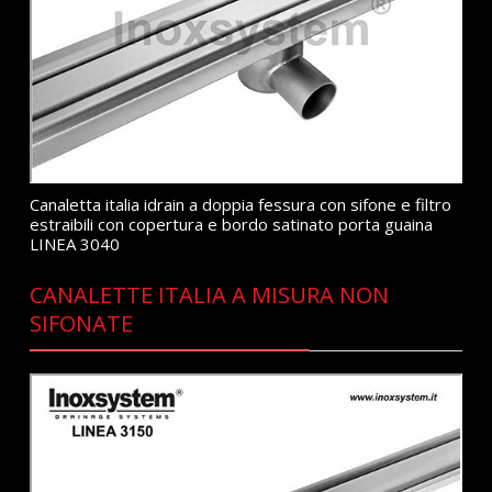
Canaletta italia idrain a doppia fessura con sifone e filtro
estraibili con copertura e bordo satinato porta guaina
LINEA 3040
CANALETTE ITALIA A MISURA NON
SIFONATE