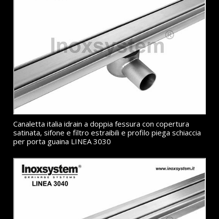
Canaletta italia idrain a doppia fessura con copertura
satinata, sifone e filtro estraibili e profilo piega schiaccia
per porta guaina LINEA 3030