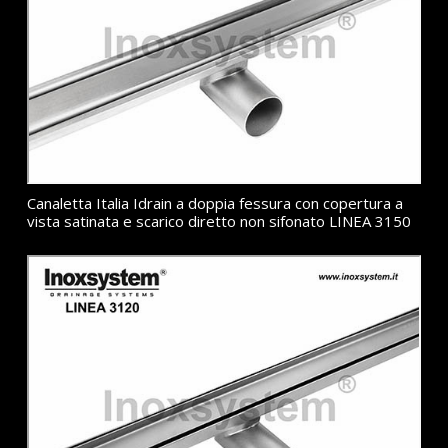
Canaletta Italia Idrain a doppia fessura con copertura a
vista satinata e scarico diretto non sifonato LINEA 3150