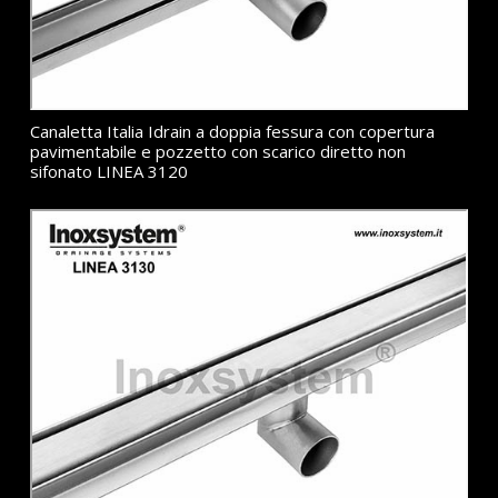
Canaletta Italia Idrain a doppia fessura con copertura
pavimentabile e pozzetto con scarico diretto non
sifonato LINEA 3120