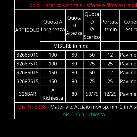
bordi - scarico verticale - sifone e filtro estraibil
Quota
Quota
Quota A
D
Portata
Cope
H
Larghezza
Ø
lt/min
estra
ARTICOLO
Altezza
Scarico
MISURE in mm:
32685010
100
80
50
12
Pavime
32687510
100
80
75
25
Pavime
32685015
150
80
50
12
Pavime
32687515
150
80
75
25
Pavime
A
3268AR
80
50/75
12/25
Pavime
Richiesta
Dis. N° 3268
- Materiale: Acciaio Inox sp. mm 2 in Aisi
Aisi 316 a richiesta