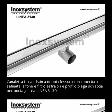
Canaletta Italia Idrain a doppia fessura con copertura
satinata, sifone e filtro estraibili e profilo piega schiaccia
per porta guaina LINEA 3130