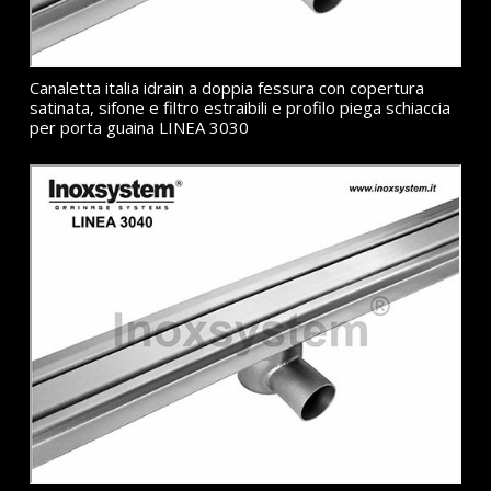
Canaletta italia idrain a doppia fessura con copertura
satinata, sifone e filtro estraibili e profilo piega schiaccia
per porta guaina LINEA 3030