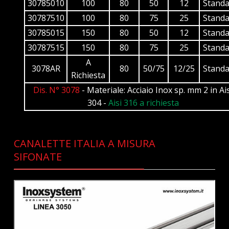
30785010
100
80
50
12
Standa
30787510
100
80
75
25
Standa
30785015
150
80
50
12
Standa
30787515
150
80
75
25
Standa
A
3078AR
80
50/75
12/25
Standa
Richiesta
Dis. N° 3078
- Materiale: Acciaio Inox sp. mm 2 in Ais
304 -
Aisi 316 a richiesta
CANALETTE ITALIA A MISURA
SIFONATE