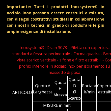
Importante: Tutti i prodotti Inoxsystem® in
acciaio inox possono essere costruiti a misura,
con disegni costruttivi studiati in collaborazione
con i nostri tecnici, in grado di soddisfare le più
ampie esigenze di installazione.
Inoxsystem® IDrain 3078 - Piletta con copertura
standard a fessura perimetrale - Forma quadra - Bord
vista scarico verticale - sifone e filtro estraibili - Co
profilo inferiore in acciaio inox per isolamento su
massetto di posa
Quota
Quota
Quota A
D
Portata
Copert
H
Larghezza
Ø
lt/min
estraib
ARTICOLO
Altezza
Scarico
MISURE in mm: