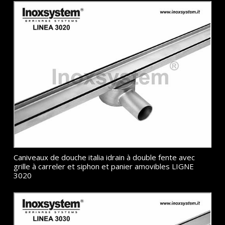
Caniveaux de douche italia idrain à double fente avec
grille à carreler et siphon et panier amovibles LIGNE
3020