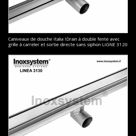
Caniveaux de douche Italia IDrain à double fente avec
grille à carreler et sortie directe sans siphon LIGNE 3120