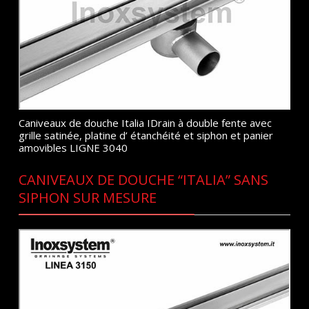
Caniveaux de douche Italia IDrain à double fente avec
grille satinée, platine d’ étanchéité et siphon et panier
amovibles LIGNE 3040
CANIVEAUX DE DOUCHE “ITALIA” SANS
SIPHON SUR MESURE