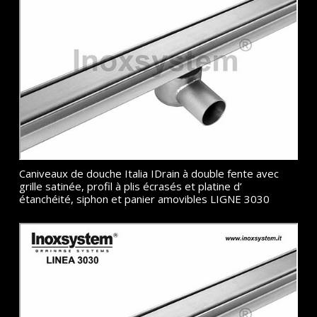
Caniveaux de douche Italia IDrain à double fente avec
grille satinée, profil à plis écrasés et platine d’
étanchéité, siphon et panier amovibles LIGNE 3030