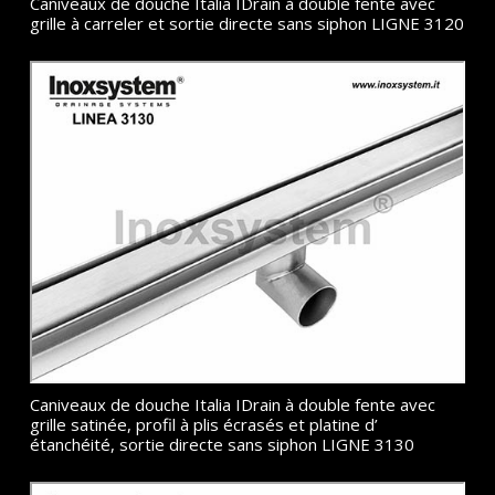
Caniveaux de douche Italia IDrain à double fente avec
grille à carreler et sortie directe sans siphon LIGNE 3120
Caniveaux de douche Italia IDrain à double fente avec
grille satinée, profil à plis écrasés et platine d’
étanchéité, sortie directe sans siphon LIGNE 3130