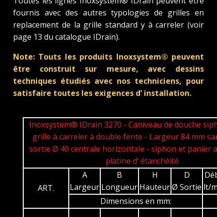
Toutes les lignes Inoxsystem® IDrain peuvent être
fournis avec des autres typologies de grilles en
replacement de la grille standard y à carreler (voir
page 13 du catalogue IDrain).
Note: Touts les produits Inoxsystem® peuvent
être construit sur mesure, avec dessins
techniques étudiés avec nos techniciens, pour
satisfaire toutes les exigences d’ installation.
Inoxsystem® IDrain 3270 - Caniveau de douche sip
grille à carreler à double fente - Largeur 84 mm sa
sortie Ø 40 centrale horizontale - siphon et panier 
platine d’ étanchéité
A
B
H
D
Déb
Largeur
Longueur
Hauteur
Ø Sortie
lt/
ART.
Dimensions en mm: