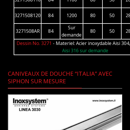
3271508120
84
1200
80
50
2
Sur
3271508AR
84
80
50
2
demande
Dessin No. 3271
- Materiel: Acier inoxydable Aisi 304
Aisi 316 sur demande
CANIVEAUX DE DOUCHE “ITALIA” AVEC
SIPHON SUR MESURE