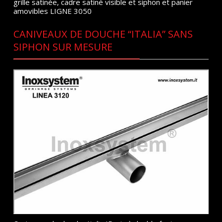
grille satinée, cadre satiné visible et siphon et panier
amovibles LIGNE 3050
CANIVEAUX DE DOUCHE “ITALIA” SANS
SIPHON SUR MESURE