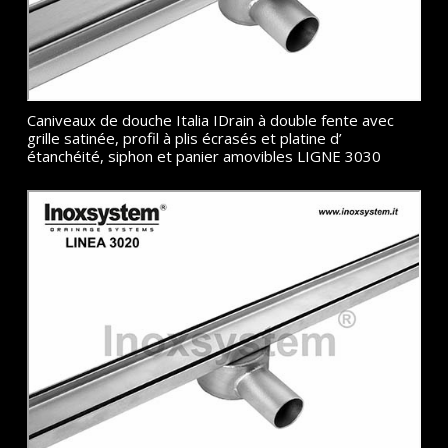
Caniveaux de douche Italia IDrain à double fente avec
grille satinée, profil à plis écrasés et platine d’
étanchéité, siphon et panier amovibles LIGNE 3030