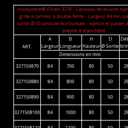
Inoxsystem® IDrain 3270 - Caniveau de douche sip
grille à carreler à double fente - Largeur 84 mm sa
sortie Ø 50 centrale horizontale - siphon et panier 
platine d’ étanchéité
A
B
H
D
Déb
Largeur
Longueur
Hauteur
Ø Sortie
lt/
ART.
Dimensions en mm:
327150870
84
700
80
50
2
327150880
84
800
80
50
2
327150890
84
900
80
50
2
3271508100
84
1000
80
50
2
3271508110
84
1100
80
50
2