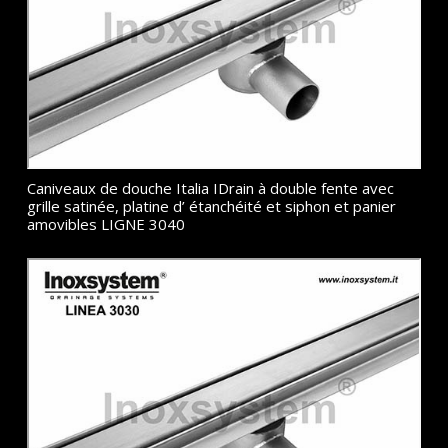
Caniveaux de douche Italia IDrain à double fente avec
grille satinée, platine d’ étanchéité et siphon et panier
amovibles LIGNE 3040