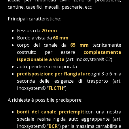
cantine, caseifici, macelli, pescherie, ecc.
Principali caratteristiche:
Fessura da
20 mm
Bordo a vista da
60 mm
corpo del canale da
65 mm
tecnicamente
costruito per essere
completamente
ispezionabile a vista
(art. Inoxsystem® C2)
auto-pendenza incorporata
predisposizione per flangiature
ogni 3 o 6 m a
seconda delle esigenze di trasporto (art.
Inoxsystem® “
FLCTH
”)
A richiesta è possibile predisporre:
bordi del canale preriempiti
con una nostra
speciale resina rigida auto aggrappante (art.
Inoxsystem® “
BCR
”) per la massima carrabilità e