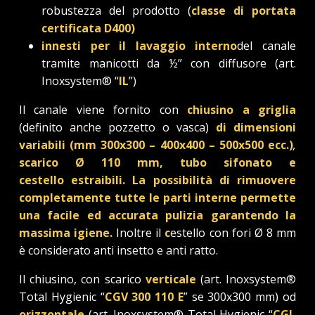
robustezza del prodotto (
classe di portata
certificata D400)
innesti per il lavaggio interno
del canale
tramite manicotti da ½” con diffusore (art.
Inoxsystem® “
IL
”)
Il canale viene fornito con
chiusino
a griglia
(definito anche pozzetto o vasca)
di dimensioni
variabili
(mm 300x300 – 400x400 – 500x500 ecc.)
,
scarico Ø 110 mm,
tubo sifonato e
cestello
estraibili.
La possibilità di rimuovere
completamente tutte le parti interne permette
una facile ed accurata pulizia garantendo la
massima igiene.
Inoltre il
c
estello con fori Ø 8 mm
è considerato anti insetto e anti ratto.
Il chiusino, con scarico
verticale
(art. Inoxsystem®
Total Hygienic “
CGV 300 110 E
” se 300x300 mm) od
orizzontale
(art. Inoxsystem® Total Hygienic “
CGL