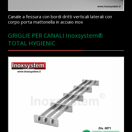
Canale a fessura con bordi dritti verticali laterali con
corpo porta mattonella in acciaio inox
GRIGLIE PER CANALI Inoxsystem®
TOTAL HYGIENIC