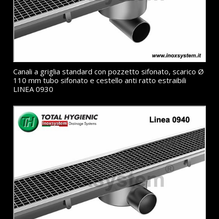
Canali a griglia standard con pozzetto sifonato, scarico Ø
110 mm tubo sifonato e cestello anti ratto estraibili
LINEA 0930