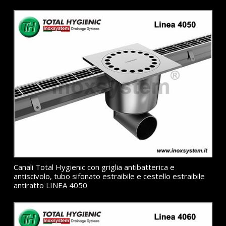
Canali Total Hygienic con griglia antibatterica e
antiscivolo, tubo sifonato estraibile e cestello estraibile
antiratto LINEA 4050