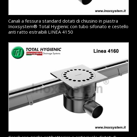
Canali a fessura standard dotati di chiusino in piastra
Inoxsystem® Total Hygienic con tubo sifonato e cestello
anti ratto estraibili LINEA 4150