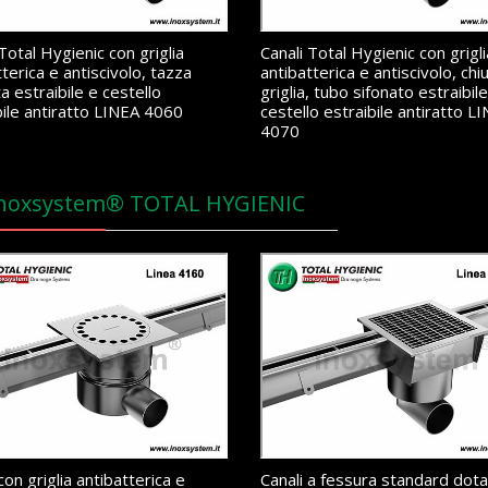
Total Hygienic con griglia
Canali Total Hygienic con grigli
terica e antiscivolo, tazza
antibatterica e antiscivolo, chi
a estraibile e cestello
griglia, tubo sifonato estraibil
bile antiratto LINEA 4060
cestello estraibile antiratto L
4070
Inoxsystem® TOTAL HYGIENIC
con griglia antibatterica e
Canali a fessura standard dotat