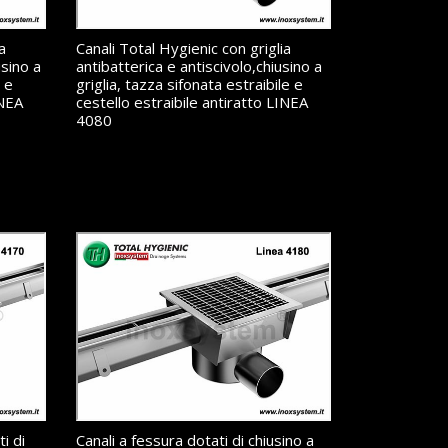
a
Canali Total Hygienic con griglia
usino a
antibatterica e antiscivolo,chiusino a
e e
griglia, tazza sifonata estraibile e
INEA
cestello estraibile antiratto LINEA
4080
i di
Canali a fessura dotati di chiusino a