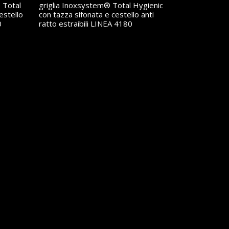
 Total
griglia Inoxsystem® Total Hygienic
estello
con tazza sifonata e cestello anti
0
ratto estraibili LINEA 4180