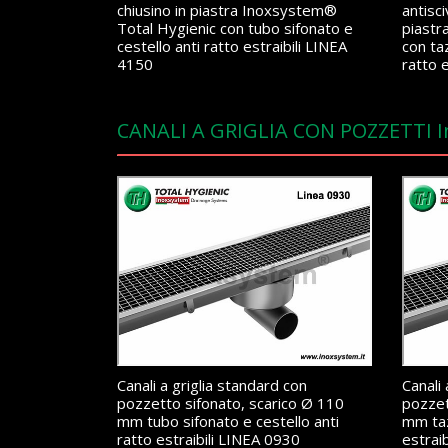
chiusino in piastra Inoxsystem®
antisci
Total Hygienic con tubo sifonato e
piastr
cestello anti ratto estraibili LINEA
con ta
4150
ratto 
CANALI A GRIGLIA CON POZZETTI 
Canali a griglia standard con
Canali 
pozzetto sifonato, scarico Ø 110
pozzet
mm tubo sifonato e cestello anti
mm taz
ratto estraibili LINEA 0930
estrai