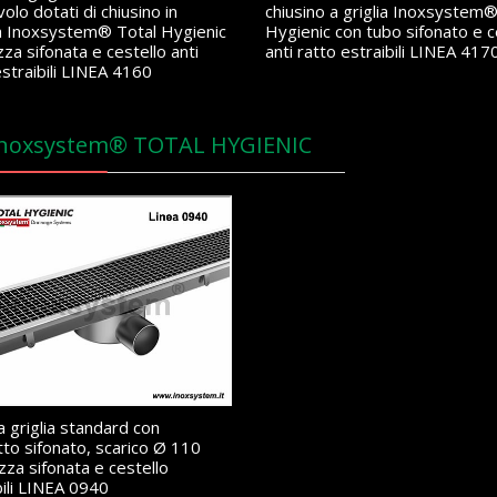
volo dotati di chiusino in
chiusino a griglia Inoxsystem®
a Inoxsystem® Total Hygienic
Hygienic con tubo sifonato e c
zza sifonata e cestello anti
anti ratto estraibili LINEA 417
estraibili LINEA 4160
Inoxsystem® TOTAL HYGIENIC
a griglia standard con
to sifonato, scarico Ø 110
za sifonata e cestello
bili LINEA 0940