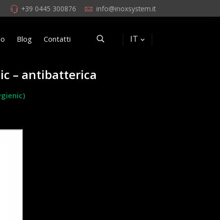
+39 0445 300876
info@inoxsystem.it
IT
eo
Blog
Contatti
ic – antibatterica
gienic)