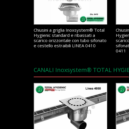
Chiusini a griglia Inoxsystem® Total
Chiusi
Hygienic standard e ribassati a
Hygien
scarico orizzontale con tubo sifonato
scaric
e cestello estraibili LINEA 0410
sifonat
0411
CANALI Inoxsystem® TOTAL HYGI