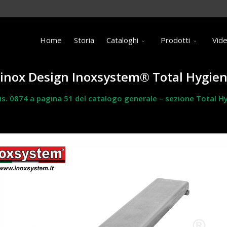
Home
Storia
Cataloghi
Prodotti
Vid
o inox Design Inoxsystem® Total Hygien
dis. 0874 a pagina 51 del catalogo generale – sezione Total Hy