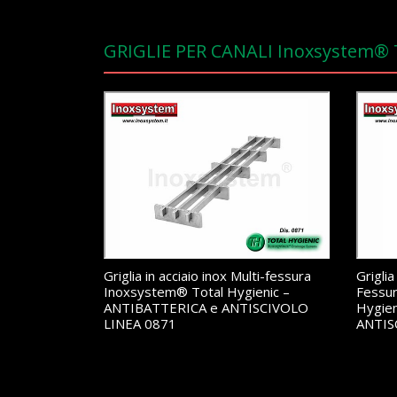
GRIGLIE PER CANALI Inoxsystem®
Griglia in acciaio inox Multi-fessura
Griglia
Inoxsystem® Total Hygienic –
Fessu
ANTIBATTERICA e ANTISCIVOLO
Hygie
LINEA 0871
ANTIS