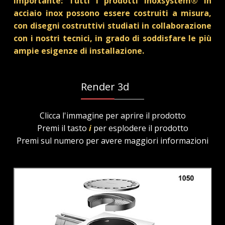
Importante: Tutti i prodotti Inoxsystem® in
acciaio inox possono essere costruiti a misura,
con disegni costruttivi studiati in collaborazione
con i nostri tecnici, in grado di soddisfare le più
ampie esigenze di installazione.
Render 3d
Clicca l'immagine per aprire il prodotto
Premi il tasto
i
per esplodere il prodotto
Premi sul numero per avere maggiori informazioni