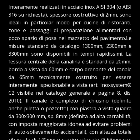
Interamente realizzati in acciaio inox AISI 304 (o AISI
316 su richiesta), spessore costruttivo di 2mm, sono
ideali in particolar modo per cucine di ristoranti,
zone e passaggi di preparazione alimentari con
poco spazio di posa nel mazzetto del pavimento.Le
misure standard da catalogo 1300mm, 2300mm e
3300mm sono disponibili in tempi rapidissimi. La
fessura centrale della canalina è standard da 20mm,
bordo a vista da 60mm e corpo drenante del canale
da 65mm tecnicamente costruito per essere
interamente ispezionabile a vista (art. Inoxsystem®
C2 visibile nel catalogo generale a pagina 8, dis.
2010). Il canale è completo di chiusino (definito
anche piletta o pozzetto) con piastra a vista quadra
da 300x300 mm, sp. 8mm (definita ad alta carrabilità,
con imposta maggiorata idonea ad evitare problemi
di auto-sollevamento accidentali), con altezza totale
ribassata di 140mm e scarico sifonato Ø 63mm con