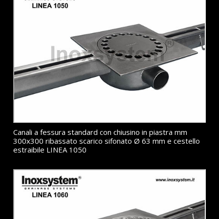
Canali a fessura standard con chiusino in piastra mm
300x300 ribassato scarico sifonato Ø 63 mm e cestello
estraibile LINEA 1050