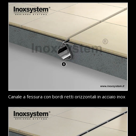
Canale a fessura con bordi retti orizzontali in acciaio inox