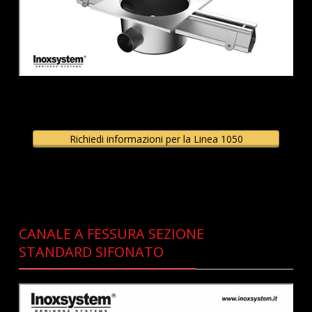
Richiedi informazioni per la Linea 1050
CANALE A FESSURA SEZIONE
STANDARD SIFONATO