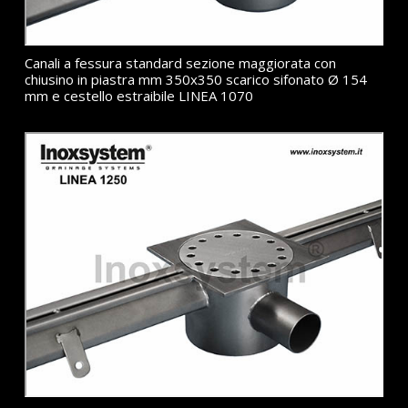
Canali a fessura standard sezione maggiorata con
chiusino in piastra mm 350x350 scarico sifonato Ø 154
mm e cestello estraibile LINEA 1070