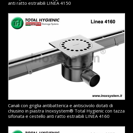
anti ratto estraibili LINEA 4150
Canali con griglia antibatterica e antiscivolo dotati di
chiusino in piastra Inoxsystem® Total Hygienic con tazza
sifonata e cestello anti ratto estraibili LINEA 4160