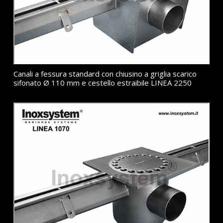
Canali a fessura standard con chiusino a griglia scarico
sifonato Ø 110 mm e cestello estraibile LINEA 2250