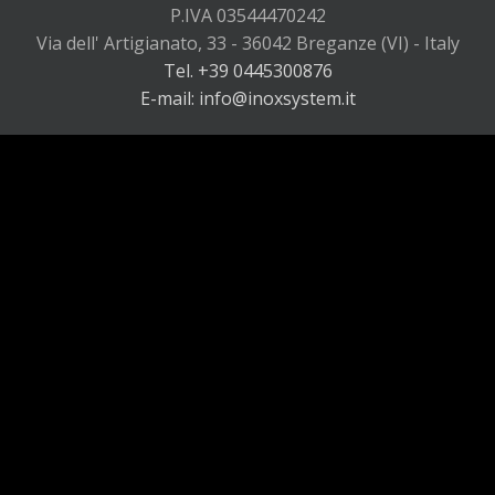
P.IVA 03544470242
Via dell' Artigianato, 33 - 36042 Breganze (VI) - Italy
Tel. +39 0445300876
E-mail: info@inoxsystem.it