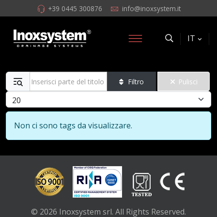
+39 0445 300876
info@inoxsystem.it
IT
Inserisci parte del titolo
Filtro
Pulisci
Visualizza #
Info
Non ci sono tags da visualizzare.
© 2026 Inoxsystem srl. All Rights Reserved.