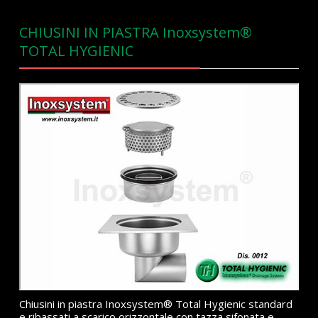
CHIUSINI IN PIASTRA Inoxsystem®
TOTAL HYGIENIC
Chiusini in piastra Inoxsystem® Total Hygienic standard
e ribassati a scarico orizzontale con tazza sifonata e