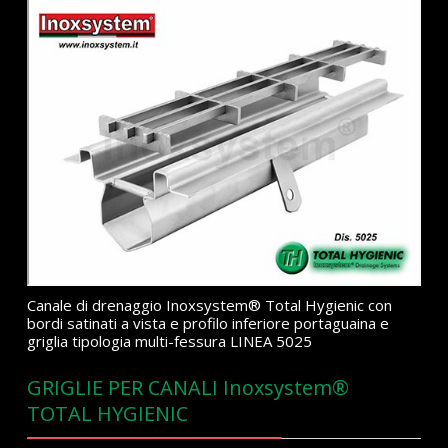
Canale di drenaggio Inoxsystem® Total Hygienic con
bordi satinati a vista e profilo inferiore portaguaina e
griglia tipologia multi-fessura LINEA 5025
GRIGLIE PER CANALI Inoxsystem®
TOTAL HYGIENIC