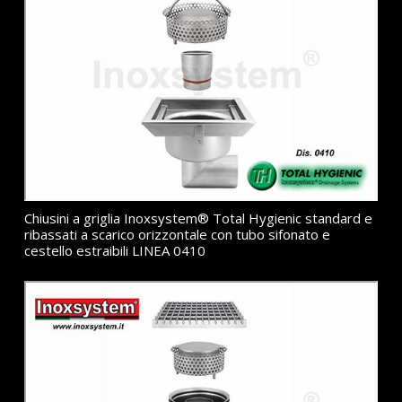
Chiusini a griglia Inoxsystem® Total Hygienic standard e
ribassati a scarico orizzontale con tubo sifonato e
cestello estraibili LINEA 0410