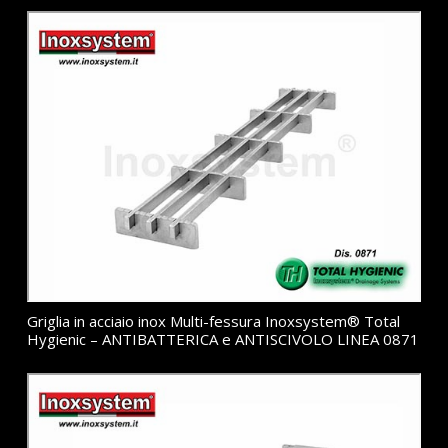
Griglia in acciaio inox Multi-fessura Inoxsystem® Total
Hygienic – ANTIBATTERICA e ANTISCIVOLO LINEA 0871