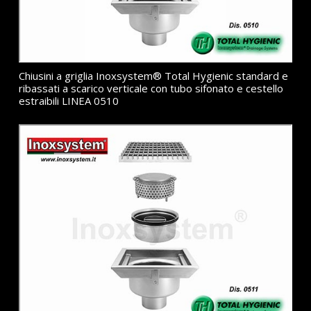
Chiusini a griglia Inoxsystem® Total Hygienic standard e
ribassati a scarico verticale con tubo sifonato e cestello
estraibili LINEA 0510