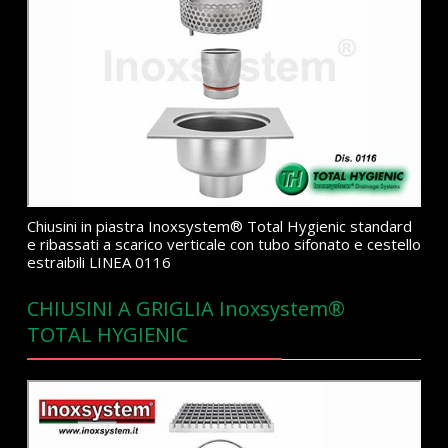
Chiusini in piastra Inoxsystem® Total Hygienic standard
e ribassati a scarico verticale con tubo sifonato e cestello
estraibili LINEA 0116
CHIUSINI A GRIGLIA Inoxsystem®
TOTAL HYGIENIC