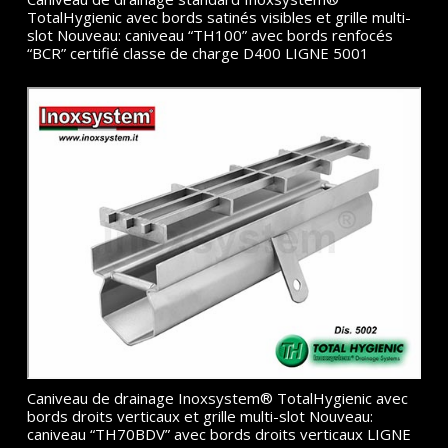
TotalHygienic avec bords satinés visibles et grille multi-
slot Nouveau: caniveau “TH100” avec bords renfocés
“BCR” certifié classe de charge D400 LIGNE 5001
Caniveau de drainage Inoxsystem® TotalHygienic avec
bords droits verticaux et grille multi-slot Nouveau:
caniveau “TH70BDV” avec bords droits verticaux LIGNE