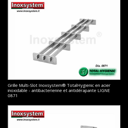
Grille Multi-Slot Inoxsystem® TotalHygienic en acier
inoxidable - antibacterienne et antidérapante LIGNE
0871