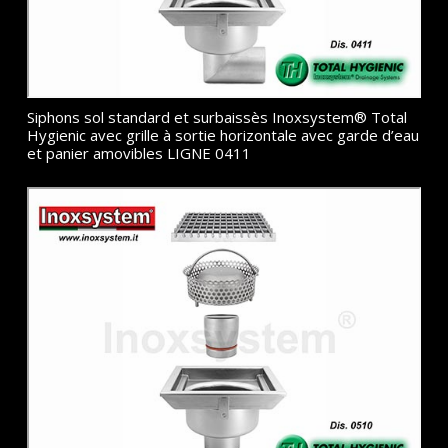
Siphons sol standard et surbaissès Inoxsystem® Total
Hygienic avec grille à sortie horizontale avec garde d’eau
et panier amovibles LIGNE 0411