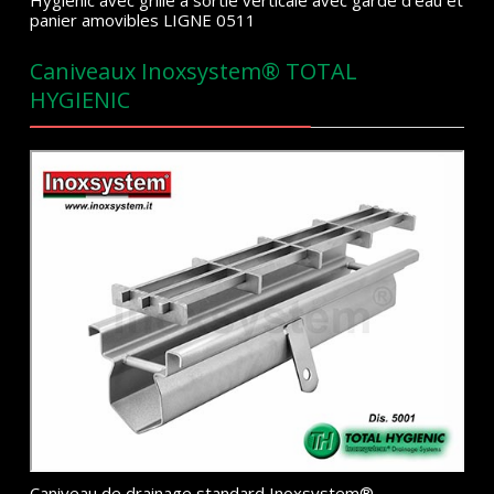
Hygienic avec grille à sortie verticale avec garde d’eau et
panier amovibles LIGNE 0511
Caniveaux Inoxsystem® TOTAL
HYGIENIC
Caniveau de drainage standard Inoxsystem®