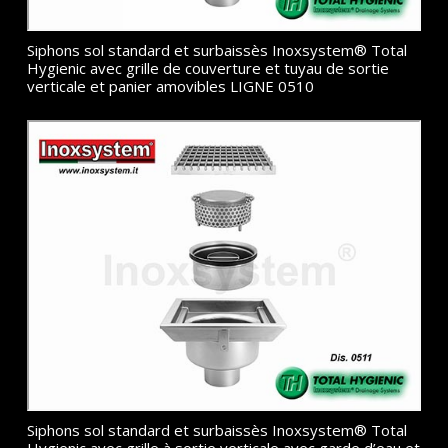
Siphons sol standard et surbaissès Inoxsystem® Total
Hygienic avec grille de couverture et tuyau de sortie
verticale et panier amovibles LIGNE 0510
Siphons sol standard et surbaissès Inoxsystem® Total