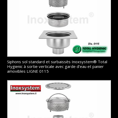
Siphons sol standard et surbaissès Inoxsystem® Total
Hygienic à sortie verticale avec garde d’eau et panier
amovibles LIGNE 0115