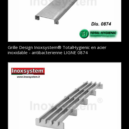
Grille Design Inoxsystem® TotalHygienic en acier
inoxidable - antibacterienne LIGNE 0874