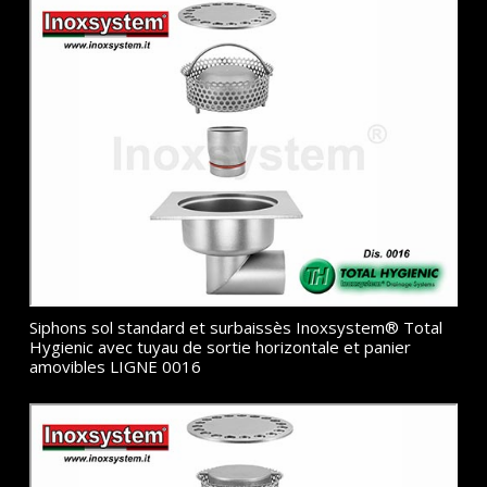
Siphons sol standard et surbaissès Inoxsystem® Total
Hygienic avec tuyau de sortie horizontale et panier
amovibles LIGNE 0016