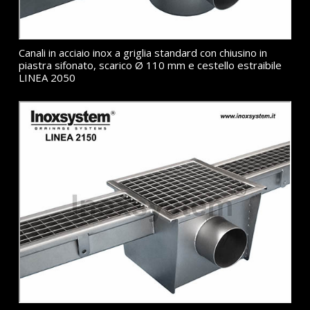
Canali in acciaio inox a griglia standard con chiusino in
piastra sifonato, scarico Ø 110 mm e cestello estraibile
LINEA 2050