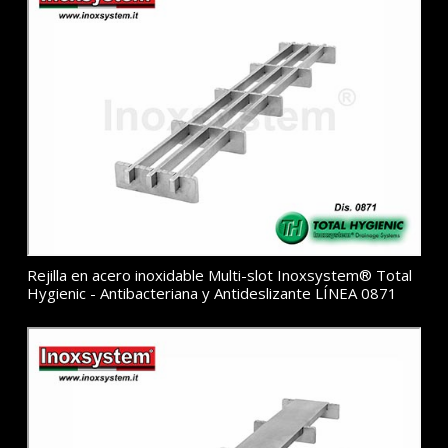
Rejilla en acero inoxidable Multi-slot Inoxsystem® Total
Hygienic - Antibacteriana y Antideslizante LÍNEA 0871