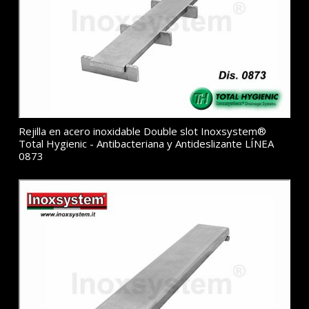
Rejilla en acero inoxidable Double slot Inoxsystem®
Total Hygienic - Antibacteriana y Antideslizante LÍNEA
0873