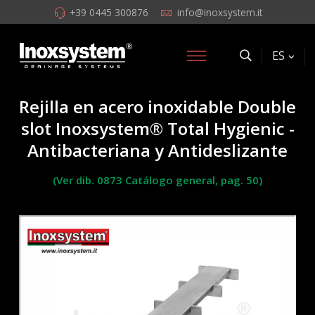
+39 0445 300876
info@inoxsystem.it
ES
Rejilla en acero inoxidable Double
slot Inoxsystem® Total Hygienic -
Antibacteriana y Antideslizante
(Ver dib. 0873 Catálogo general, pag. 50)