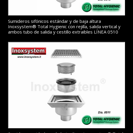
Sumideros sifónicos estándar y de baja altura
Inoxsystem® Total Hygienic con rejilla, salida vertical y
ambos tubo de salida y cestillo extraibles LÍNEA 0510