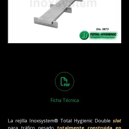
Ficha Técnica
La rejilla Inoxsystem® Total Hygienic Double
slot
para tráfico pesado
totalmente construida en