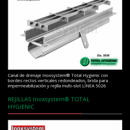
Canal de drenaje Inoxsystem® Total Hygienic con
bordes rectos verticales redondeados, brida para
impermeabilización y rejilla multi-slot LÍNEA 5026
REJILLAS Inoxsystem® TOTAL
HYGIENIC