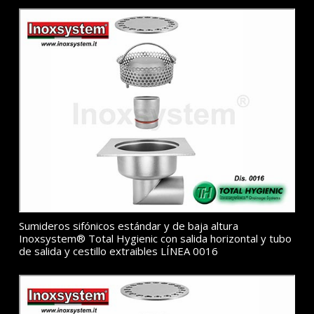
Sumideros sifónicos estándar y de baja altura
Inoxsystem® Total Hygienic con salida horizontal y tubo
de salida y cestillo extraibles LÍNEA 0016