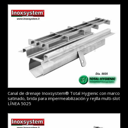
Canal de drenaje Inoxsystem® Total Hygienic con marco
satinado, brida para impermeabilización y rejilla multi-slot
LÍNEA 5025