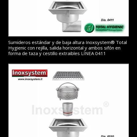
Sumideros estándar y de baja altura Inoxsystem® Total
Hygienic con rejilla, salida horizontal y ambos sifón en
forma de taza y cestillo extraibles LÍNEA 0411