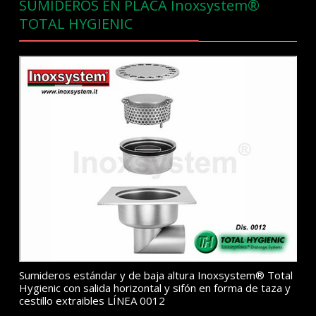
SUMIDEROS EN PLACA Inoxsystem®
TOTAL HYGIENIC
Sumideros estándar y de baja altura Inoxsystem® Total
Hygienic con salida horizontal y sifón en forma de taza y
cestillo extraibles LÍNEA 0012