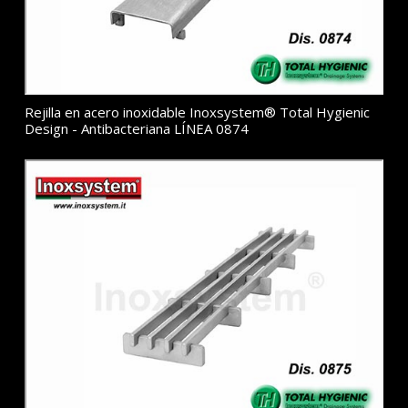
Rejilla en acero inoxidable Inoxsystem® Total Hygienic
Design - Antibacteriana LÍNEA 0874