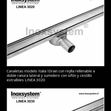
Canaletas modelo Italia IDrain con rejilla rellenable a
doble ranura lateral y sumidero con sifón y cestillo
extraíbles LINEA 3020