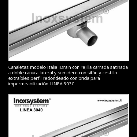
Canaletas modelo Italia IDrain con rejilla carrada satinada
a doble ranura lateral y sumidero con sifón y cestillo
extraíbles perfil redondeado con brida para
impermeabilización LINEA 3030