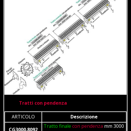
Tratti con pendenza
ARTICOLO
Descrizione
Tratto finale
con pendenza
mm 3000
CG3000.8092