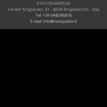
P.IVA 03544470242
Via dell' Artigianato, 33 - 36042 Breganze (VI) - Italy
Tel. +39 0445300876
E-mail: info@inoxsystem.it