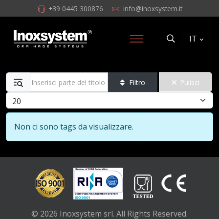
+39 0445 300876
info@inoxsystem.it
IT
Inserisci parte del titolo
Filtro
Pulisci
Visualizza #
Info
Non ci sono tags da visualizzare.
© 2026 Inoxsystem srl. All Rights Reserved.