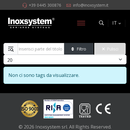
+39 0445 300876
info@inoxsystem.it
IT
Inserisci parte del titolo
Filtro
Pulisci
Visualizza #
Info
Non ci sono tags da visualizzare.
© 2026 Inoxsystem srl. All Rights Reserved.