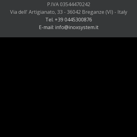
P.IVA 03544470242
Via dell' Artigianato, 33 - 36042 Breganze (VI) - Italy
Tel. +39 0445300876
E-mail: info@inoxsystem.it