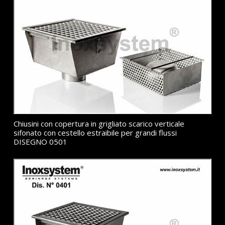
Chiusini con copertura in grigliato scarico verticale
sifonato con cestello estraibile per grandi flussi
DISEGNO 0501