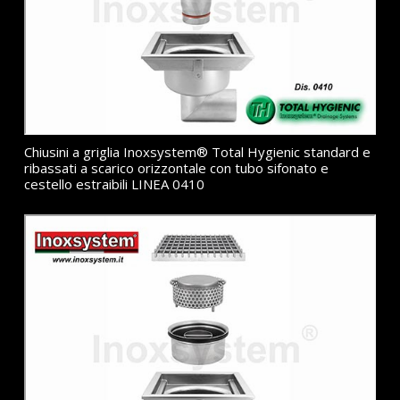
Chiusini a griglia Inoxsystem® Total Hygienic standard e
ribassati a scarico orizzontale con tubo sifonato e
cestello estraibili LINEA 0410